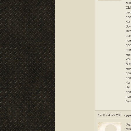
лин
СМЕ
рас
пле
<br
Во-
мес
вых
пон
вре
при
маг
<br
В-т
мож
сра
све
<br
Ну,
про
при
бул
19.11.04 [22:28]
ryg
Здр
Мне