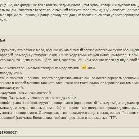
щение, что фигуры не так стоят как задумывалось: тот чувак, который с пистолетом,
ять лицом к читателю (а этот явно бывший танкист, горел точно). Ну и обозвать ее тип
мал вражьего шпиона". Правда походу при данных позах шпиён таки успеет перестре
руль
bat
 брусчатку это похоже мало, больше на каменистый пляж с остатками сухих ораньже
орослей","а морды у фигурок не очень","на ходу томик стихов читать пытается...Прям
гер какой-то...","явно бывший танкист, горел точно" - чем больше лести слышу в свой 
льше хочется заниматься стендовым моделизмом
<br />
порядку:<br />
то не любитель Есенина - просто солдатская книжка вышла слегка переразмеренной;<b
евшего в боевой машине танкиста здесь тоже нет (хотя подобная героическая тема ме
влекала);<br />
 задумано - так и показано:<br />
4год. Патруль на улице польского городка.<br />
ящий справа боец "фиксирует" проверяемого (проверяемый "за кадром", а в идеале з
ьетки должен чувствовать в нем себя), в то время, как солдат по середине досматрив
ументы ппроверяемого. Офицер, заметив неполадки в солд. книжке, решает "провести
рошение" (кто читал Богомолова - поймет), доставая и перезаряжая "ТТ".
2617000027]