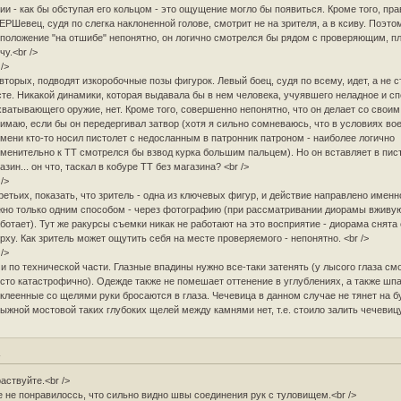
ии - как бы обступая его кольцом - это ощущение могло бы появиться. Кроме того, пр
РШевец, судя по слегка наклоненной голове, смотрит не на зрителя, а в ксиву. Поэто
положение "на отшибе" непонятно, он логично смотрелся бы рядом с проверяющим, пл
чу.<br />
 />
вторых, подводят изкоробочные позы фигурок. Левый боец, судя по всему, идет, а не с
те. Никакой динамики, которая выдавала бы в нем человека, учуявшего неладное и с
ватывающего оружие, нет. Кроме того, совершенно непонятно, что он делает со своим
имаю, если бы он передергивал затвор (хотя я сильно сомневаюсь, что в условиях во
мени кто-то носил пистолет с недосланным в патронник патроном - наиболее логично
менительно к ТТ смотрелся бы взвод курка большим пальцем). Но он вставляет в пис
азин... он что, таскал в кобуре ТТ без магазина? <br />
 />
ретьих, показать, что зритель - одна из ключевых фигур, и действие направлено именно
но только одним способом - через фотографию (при рассматривании диорамы вживую
ботает). Тут же ракурсы съемки никак не работают на это восприятие - диорама снята
рху. Как зритель может ощутить себя на месте проверяемого - непонятно. <br />
 />
 и по технической части. Глазные впадины нужно все-таки затенять (у лысого глаза см
сто катастрофично). Одежде также не помешает оттенение в углублениях, а также шпа
клеенные со щелями руки бросаются в глаза. Чечевица в данном случае не тянет на б
ыжной мостовой таких глубоких щелей между камнями нет, т.е. стоило залить чечевиц
a
аствуйте.<br />
 не понравилоссь, что сильно видно швы соединения рук с туловищем.<br />