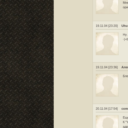
Мне
ори
19.11.04 [23:20]
Uhu
Ну 
-)<
19.11.04 [23:36]
Але
Бле
20.11.04 [17:54]
com
Еще
К "
адр