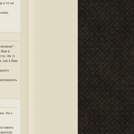
а и то на
>
снили,
елизмом" -
е Вам в
та: <br />
, как я Вам
Вашего
 напоминать
ма. Но к
"оставить
 зрителя