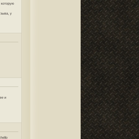
, которую
тзыва, у
ее и
hello