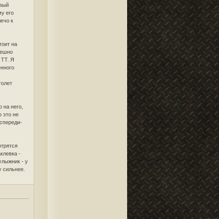
авый
му его
ечо к
тоит на
пешно
 ТТ. Я
енного
толет
 на него,
 это не
 спереди-
отрятся
клевка -
улыжник - у
у сильнее.