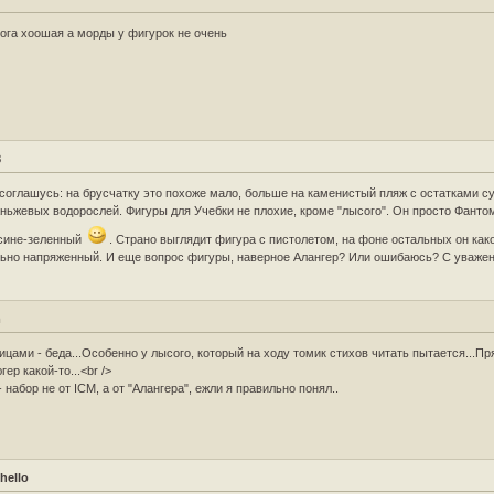
ога хоошая а морды у фигурок не очень
8
соглашусь: на брусчатку это похоже мало, больше на каменистый пляж с остатками с
ньжевых водорослей. Фигуры для Учебки не плохие, кроме "лысого". Он просто Фантом
 сине-зеленный
. Страно выглядит фигура с пистолетом, на фоне остальных он как
ьно напряженный. И еще вопрос фигуры, наверное Алангер? Или ошибаюсь? С уважен
m
ицами - беда...Особенно у лысого, который на ходу томик стихов читать пытается...П
гер какой-то...<br />
- набор не от ICM, а от "Алангера", ежли я правильно понял..
hello