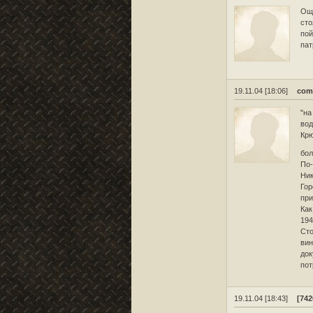
Ощу
сто
пой
пат
19.11.04 [18:06]
com
"на
вод
Крю
бо
По-
Ник
Гор
при
Как
194
Сто
вин
док
пот
19.11.04 [18:43]
[74