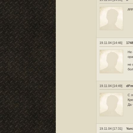
дор
19.11.04 [14:46]
174
Не 
ора
не
бол
19.11.04 [14:49]
dF
С л
Крю
Да 
19.11.04 [17:31]
Yurc