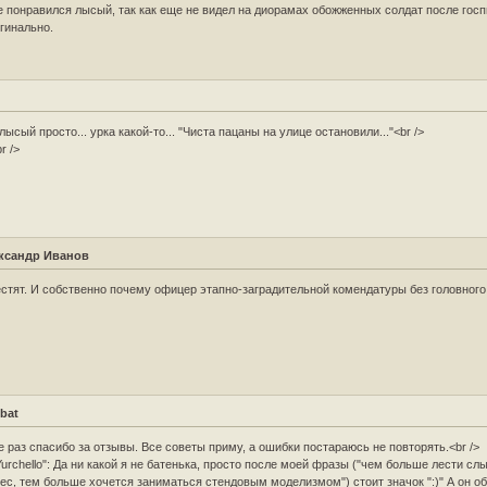
 понравился лысый, так как еще не видел на диорамах обожженных солдат после госп
гинально.
лысый просто... урка какой-то... "Чиста пацаны на улице остановили..."<br />
br />
ксандр Иванов
стят. И собственно почему офицер этапно-заградительной комендатуры без головного
bat
 раз спасибо за отзывы. Все советы приму, а ошибки постараюсь не повторять.<br />
Yurchello": Да ни какой я не батенька, просто после моей фразы ("чем больше лести сл
ес, тем больше хочется заниматься стендовым моделизмом") стоит значок ":)" А он о