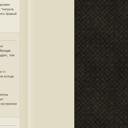
 должен
а "патруль
лять бравый
вых
 Фредди
адрес, тем
r />
ня всегда
ритель
ает
 экстренное