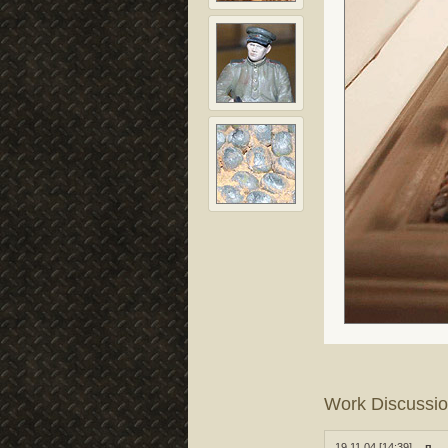
Work Discussi
19.11.04 [14:39]
п