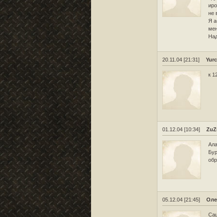
иро
не 
Я а
мен
Над
20.11.04 [21:31]
Yurc
к 1
01.12.04 [10:34]
ZuZ
Ала
Бур
обр
05.12.04 [21:45]
Оле
Саш