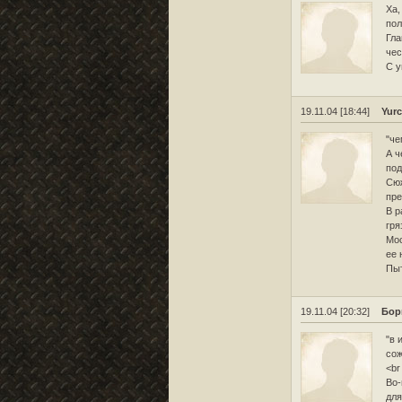
Ха,
пол
Гла
чес
С у
19.11.04 [18:44]
Yurc
"че
А ч
под
Сюж
пре
В р
гря
Мос
ее 
Пыт
19.11.04 [20:32]
Бор
"в 
сож
<br
Во-
для