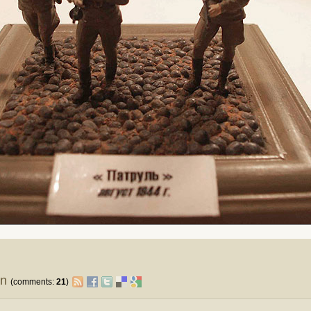
on
(comments:
21
)