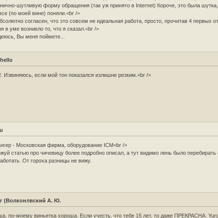
нично-шутливую форму обращения (так уж принято в Internet) Короче, это была шутка
все (по моей вине) поняли.<br />
бсолютно согласен, что это совсем не идеальная работа, просто, прочитав 4 первых о
я в уме возникло то, что я сказал.<br />
еюсь, Вы меня поймете...
hello
2. Извиняюсь, если мой тон показался излишне резким.<br />
u
нгер - Московская фирма, оборудование ICM<br />
жуй статью про чичевицу более подробно описал, а тут видимо лень было перебирать 
аботать. От гороха разницы не вижу.
г (Волконлвский А. Ю.
а, по-моему виньетка хороша. Если учесть, что тебе 15 лет, то даже ПРЕКРАСНА. Yurc