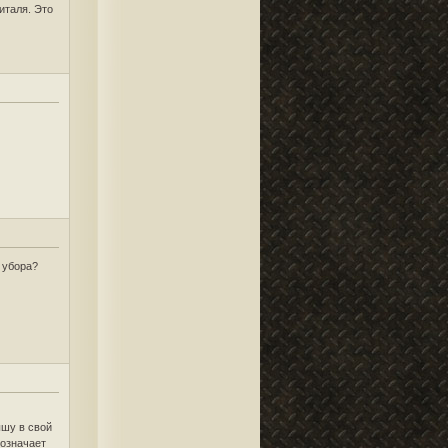
италя. Это
 убора?
ышу в свой
бозначает