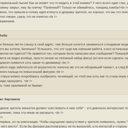
 прикольный лысик! Как он может что-то видеть в этой книжке? У него всего один глаз, д
овину закрыт, ему бы кличку "Палённый"! Только не обижайтесь, товарищ комбат!<br /
вное, что пришла в голову идея втянуть в диораму зрителя, но хорошо, что вы это поя
тно говоря, сразу это не понятно.<br />
важением.
hello
м больше лести слышу в свой адрес, тем больше хочется заниматься стендовым мод
его вы хотели, батенька? Услышать, что это чудо как хорошая работа, и все остальны
метки не годятся? Не нравится тон, которым было написано мое сообщение? Пожалуйс
ета не видно вообще, просто ничем не связаный набор фигур (кстати если сделать так
длагал появится хоть какая-то динамика).<br />
аботе надо заботиться об акуратности: конечно же это не обгоревший танкист, а след 
зного пальца по невысохшей фигурке.<br />
товую можно попробовать изобразить чечевицей, но чтоб она хоть как-то стала оную
надо зашкурить. <br />
ь тоже оранжевой не бывает
ис Харламов
идеале зритель виньетки должен чувствовать в нем себя" - это довольно интересная те
алению, тема эта никак не раскрыта. <br />
 />
первых, из-за композиции. Чтобы ощущение присутствия у зрителя появилось, нужно 
 него место". Если бы фигурки располагались не по выпуклой, а по вогнутой в сторону