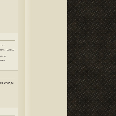
ухих
ас, только
ой-то
ием...
рям Фредди