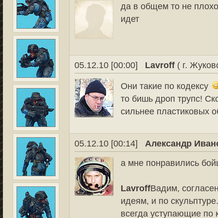
да в общем то не плохо
идет
05.12.10 [00:00]
Lavroff
( г. Жуков
Они такие по кодексу
то бишь дроп трупс! С
сильнее пластиковых о
05.12.10 [00:14]
Александр Иван
а мне понравились бой
Lavroff
Вадим, согласен
идеям, и по скульптуре
всегда уступающие по