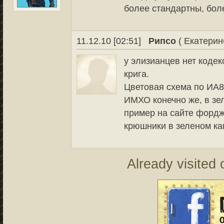
более стандартны, боле
11.12.10 [02:51]
Рипсо
( Екатерин
у элизианцев нет кодекс
крига.
Цветовая схема по ИА8 
ИМХО конечно же, в зе
пример на сайте форджа
крюшники в зеленом к
Already visited