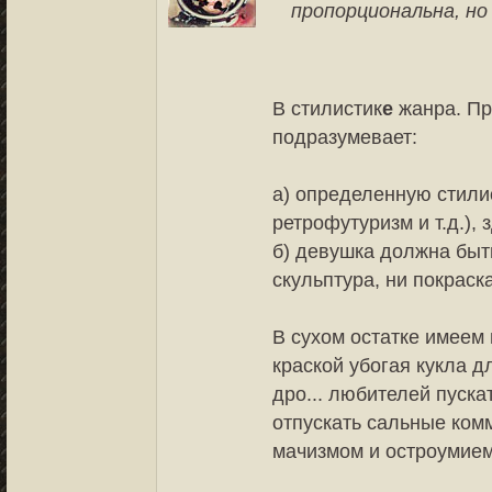
пропорциональна, но
В стилистик
е
жанра. Пр
подразумевает:
а) определенную стилис
ретрофутуризм и т.д.), 
б) девушка должна быть
скульптура, ни покраск
В сухом остатке имеем
краской убогая кукла 
дро... любителей пуск
отпускать сальные ком
мачизмом и остроумием.