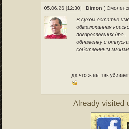
05.06.26 [12:30]
Dimon
( Смоленск
В сухом остатке име
обмазюканная краско
повзрослевших дро..
обнаженку и отпуск
собственным мачизмо
да что ж вы так убивает
Already visited