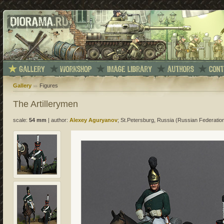
Gallery
Figures
The Artillerymen
scale:
54 mm
|
author:
Alexey Aguryanov
; St.Petersburg, Russia (Russian Federatio