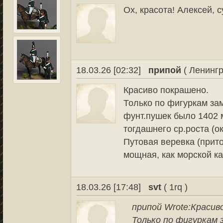
Ох, красота! Алексей, с
18.03.26 [02:32]
припой
( Ленингр
Красиво покрашено.
Только по фигуркам зам
фунт.пушек было 1402 м
тогдашнего ср.роста (ок
Путовая веревка (прит
мощная, как морской ка
18.03.26 [17:48]
svt
( 1rq )
припой Wrote:
Красив
Только по фигуркам з