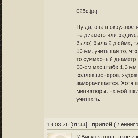
025c.jpg
Ну да, она в окружност
не диаметр или радиус,
было) была 2 дюйма, т.
16 мм, учитывая то, чт
то суммарный диаметр в
30-ом масштабе 1,6 мм 
коллекционеров, худож
заморачивается. Хотя 
миниатюры, на мой взгл
учитвать.
19.03.26 [01:44]
припой
( Ленингр
У Висковатова такое из