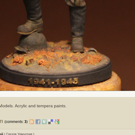
odels. Acrylic and tempera paints.
on
(comments:
3
)
яй
( Глазов Удмуртия )