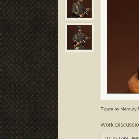
Figure by Mercury M
Work Discussi
10.11.25 [17:45]
Мит