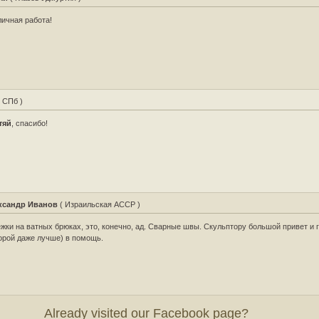
ичная работа!
 СПб )
тяй
, спасибо!
ксандр Иванов
( Израильская АССР )
жки на ватных брюках, это, конечно, ад. Сварные швы. Скульптору большой привет и г
орой даже лучше) в помощь.
Already visited our Facebook page?