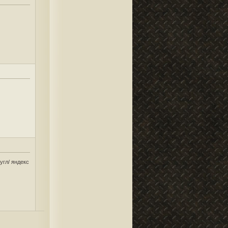
угл/ яндекс