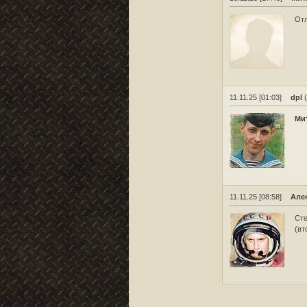
Отл
11.11.25 [01:03]
dpl
(
Ми
11.11.25 [08:58]
Але
Сте
(вт