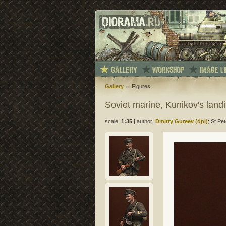
Gallery
Figures
Soviet marine, Kunikov's landi
scale:
1:35
|
author:
Dmitry Gureev (dpl)
; St.Pe