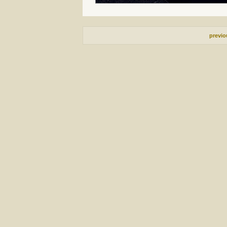
previ