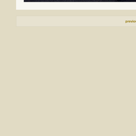
previ