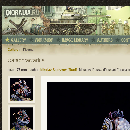
Gallery
Figures
Cataphractarius
scale:
75 mm
|
author:
Nikolay Solovyov (Rupi)
; Moscow, Russia (Russian Federatio