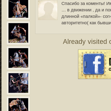
Спасибо за коменты! Им
… в движении , да и по
длинной «палкой»- согн
авторитетно( как бывш
Already visited