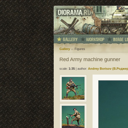
Gallery
Figures
Red Army machine gunner
scale:
1:35
|
author:
Andrey Borisov (В.Родже