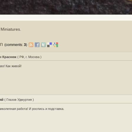
 Miniatures.
on
(comments:
3
)
н Краснюк
( РФ, г. Москва )
во! Как живой!
яй
( Глазов Удмуртия )
иколепная работа! И роспись и подставка.