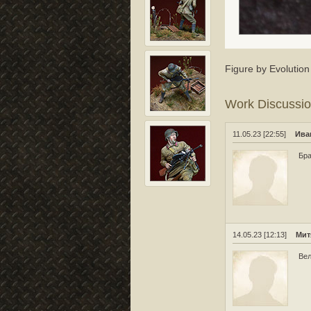
Figure by Evolution
Work Discussi
11.05.23 [22:55]
Ива
Бра
14.05.23 [12:13]
Мит
Вел