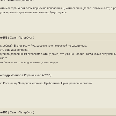
ём Романенко
( Мегион )
ота мастера. А вот позы парней не понравились, хотя если не делать такой сюжет, а р
уры в разные диорамки, мне кажеца, будет лучше
ke158
( Санкт-Петербург )
ь добрый. В этот раз у Руслана что то с покраской не сложилось.
сть еще два вопроса -
 судя по деревянным вкладкам в стену дома, это уже не Россия. Тогда какие окруженцы
рме ?
 уж больно чистый подворотник у командира
ксандр Иванов
( Израильская АССР )
не Россия, ну Западная Украина, Прибалтика. Принципиально важно?
ke158
( Санкт-Петербург )