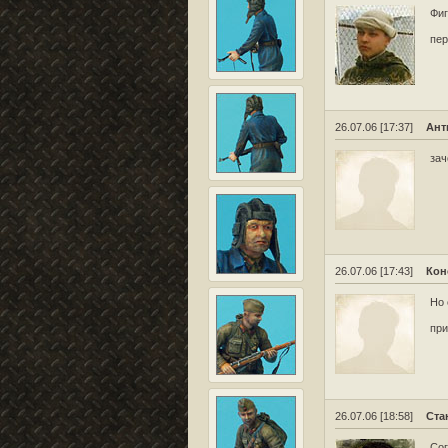
Фиг
пер
26.07.06 [17:37]
Ант
зач
26.07.06 [17:43]
Кон
Но 
при
26.07.06 [18:58]
Ста
Со