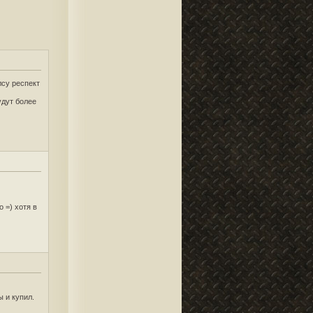
лсу респект
удут более
 =) хотя в
 и купил.