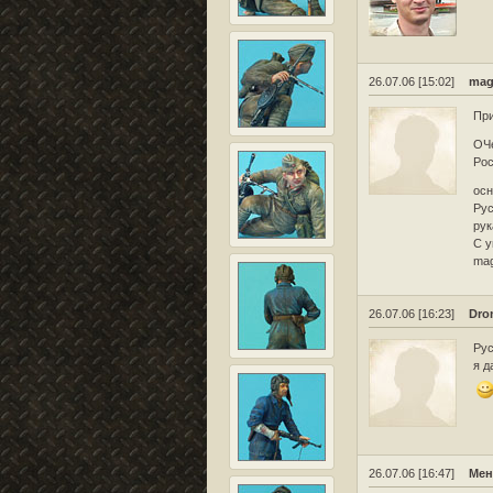
26.07.06 [15:02]
mag
При
ОЧе
Рос
осн
Рус
рук
С у
ma
26.07.06 [16:23]
Dro
Рус
я д
26.07.06 [16:47]
Мен