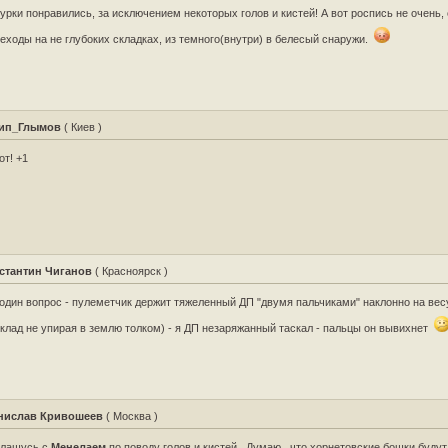
урки понравились, за исключением некоторых голов и кистей! А вот роспись не очень,
еходы на не глубоких складках, из темного(внутри) в белесый снаружи.
ип_Глымов
( Киев )
от! +1
стантин Чиганов
( Красноярск )
один вопрос - пулеметчик держит тяжеленный ДП "двумя пальчиками" наклонно на вес
клад не упирая в землю толком) - я ДП незаряжанный таскал - пальцы он вывихнет
нислав Кривошеев
( Москва )
глашусь с
Менелаем
по поводу голов и кистей . Думаю , что хорнетовские бошки буду