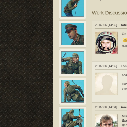
Work Discussi
26.07.06 [14:32]
Але
Оп-
лоя
26.07.06 [14:32]
Lon
Кла
Поз
это
26.07.06 [14:34]
Але
Мне
Даж
Дел