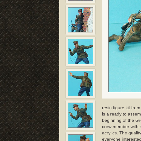
resin figure kit fro
is a ready to assem
beginning of the Gr
crew member with a
acrylics. The quali
everyone interested