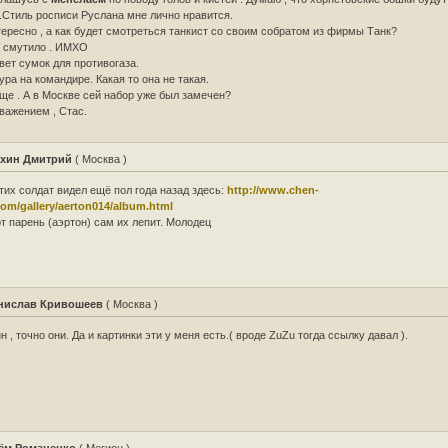
.Стиль росписи Руслана мне лично нравится.
ересно , а как будет смотреться танкист со своим собратом из фирмы Танк?
 смутило . ИМХО
вет сумок для противогаза.
ура на командире. Какая то она не такая.
ще . А в Москве сей набор уже был замечен?
важением , Стас.
хин Дмитрий
( Москва )
тих солдат видел ещё пол года назад здесь:
http://www.chen-
com/gallery/aerton014/album.html
т парень (аэртон) сам их лепит. Молодец
нислав Кривошеев
( Москва )
н , точно они. Да и картинки эти у меня есть.( вроде ZuZu тогда ссылку давал ).