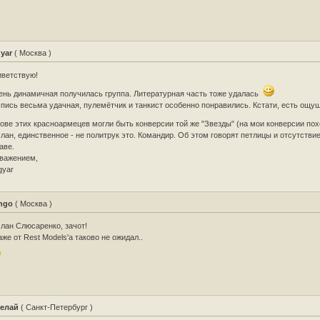
yar
( Москва )
ветствую!
нь динамичная получилась группа. Литературная часть тоже удалась
пись весьма удачная, пулемётчик и танкист особенно понравились. Кстати, есть ощущ
ове этих красноармецев могли быть конверсии той же "Звезды" (на мои конверсии по
лан, единственное - не политрук это. Командир. Об этом говорят петлицы и отсутстви
аве.
важением,
gyar
ngo
( Москва )
лан Слюсаренко, зачот!
аже от Rest Models'а таково не ожидал..
елай
( Санкт-Петербург )