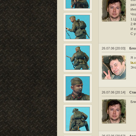
раз
Инт
Что
1.Ц
2.Ф
И е
С у
26.07.06 [20:03]
Бло
Я э
la.
Это
26.07.06 [20:14]
Ста
Бли