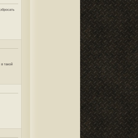
азбросать
 в такой