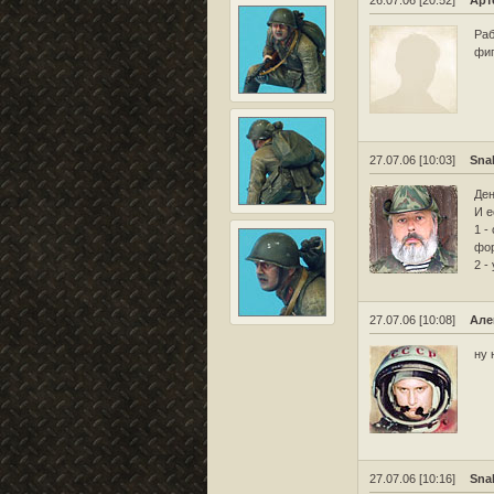
26.07.06 [20:52]
Арт
Раб
фиг
27.07.06 [10:03]
Sna
Ден
И е
1 -
фо
2 -
27.07.06 [10:08]
Але
ну 
27.07.06 [10:16]
Sna