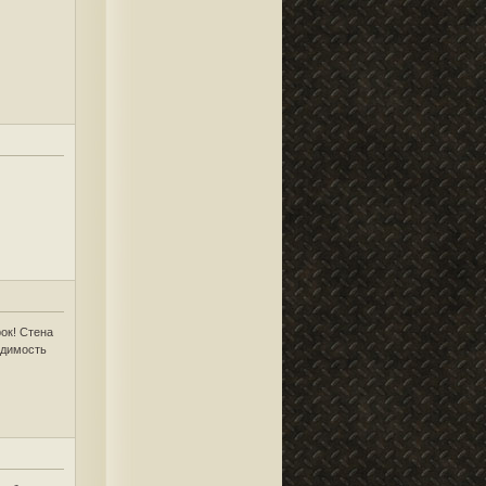
ок! Стена
идимость