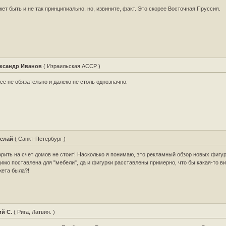
ет быть и не так принципиально, но, извините, факт. Это скорее Восточная Пруссия.
ксандр Иванов
( Израильская АССР )
се не обязательно и далеко не столь однозначно.
елай
( Санкт-Петербург )
рить на счет домов не стоит! Насколько я понимаю, это рекламный обзор новых фигур
имо поставлена для "мебели", да и фигурки расставлены примерно, что бы какая-то в
ета была?!
й С.
( Рига, Латвия. )