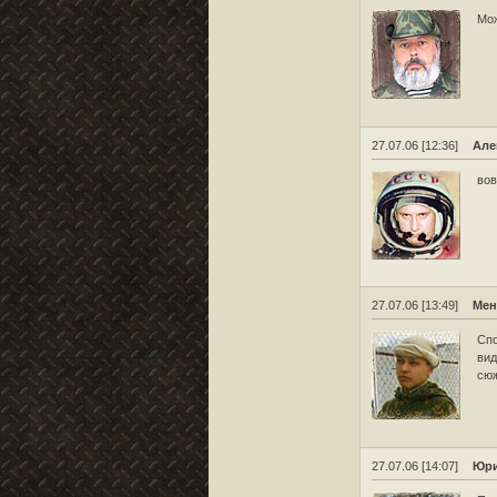
Мож
27.07.06 [12:36]
Але
вов
27.07.06 [13:49]
Мен
Спо
вид
сюж
27.07.06 [14:07]
Юри