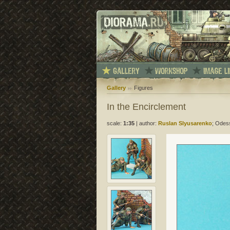
Gallery
Figures
In the Encirclement
scale:
1:35
|
author:
Ruslan Slyusarenko
; Odes