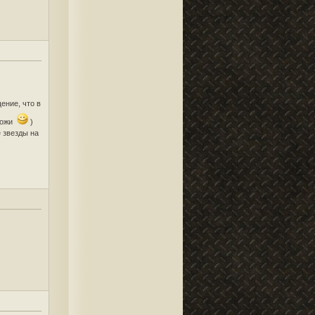
ение, что в
хожи
)
е звезды на