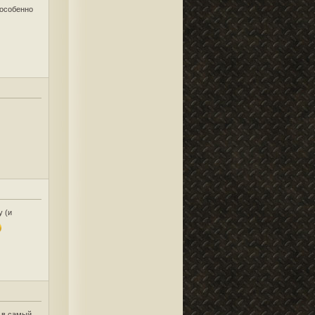
 особенно
у (и
т в самый