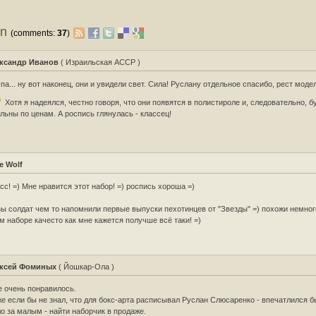
on
(comments:
37
)
ксандр Иванов
( Израильская АССР )
па... ну вот наконец, они и увидели свет. Сила! Руслану отдельное спасибо, рест моде
Хотя я надеялся, честно говоря, что они появятся в полистироле и, следовательно, б
льны по ценам. А роспись глянулась - классец!
e Wolf
сс! =) Мне нравится этот набор! =) роспись хороша =)
ы солдат чем то напомнили первые выпуски пехотинцев от "Звезды" =) похожи немного
м наборе качесто как мне кажется получше всё таки! =)
ксей Фоминых
( Йошкар-Ола )
 очень понравилось.
е если бы не знал, что для бокс-арта расписывал Руслан Слюсаренко - впечатлился бы
о за малым - найти наборчик в продаже.