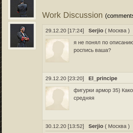
Work Discussion
(comment
29.12.20 [17:24]
Serjio
( Москва )
я не понял по описанию
роспись ваша?
29.12.20 [23:20]
El_principe
фигурки армор 35) Како
средняя
30.12.20 [13:52]
Serjio
( Москва )