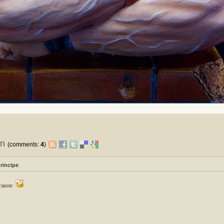
on
(comments:
4
)
rincipe
такое