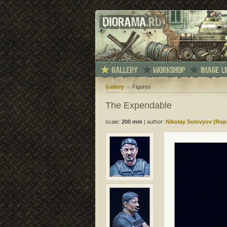
Gallery
Figures
The Expendable
scale:
200 mm
|
author:
Nikolay Solovyov (Rup