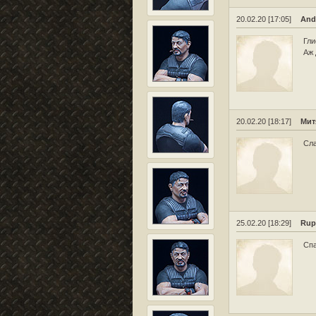
20.02.20 [17:05]
And
Гли
Аж 
20.02.20 [18:17]
Мит
Сла
25.02.20 [18:29]
Rup
Спа