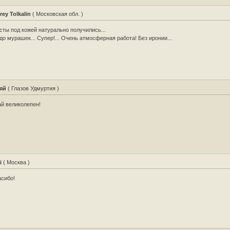
rey Tolkalin
( Московская обл. )
сты под кожей натурально получились...
до мурашек... Супер!... Очень атмосферная работа! Без иронии...
яй
( Глазов Удмуртия )
й великолепен!
i
( Москва )
сибо!