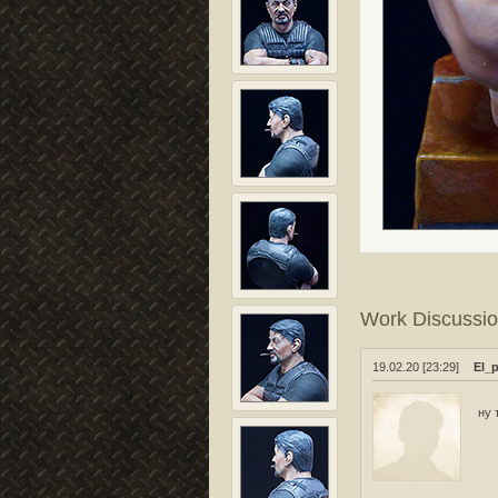
Work Discussi
19.02.20 [23:29]
El_p
ну 