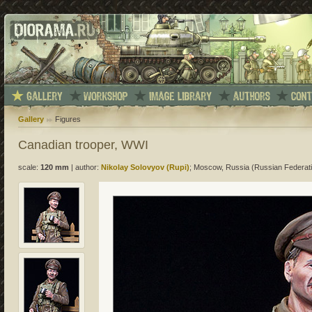
Gallery
Figures
Canadian trooper, WWI
scale:
120 mm
|
author:
Nikolay Solovyov (Rupi)
; Moscow, Russia (Russian Federat