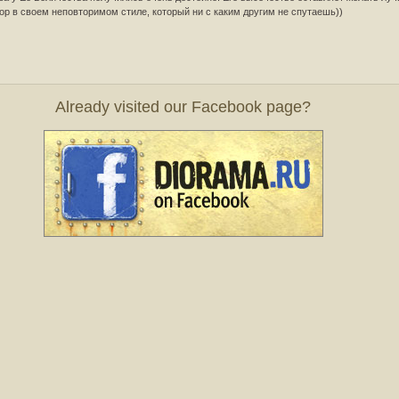
ор в своем неповторимом стиле, который ни с каким другим не спутаешь))
Already visited our Facebook page?