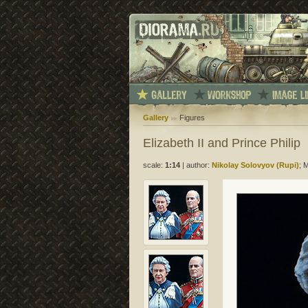
Gallery
Figures
Elizabeth II and Prince Philip
scale:
1:14
|
author:
Nikolay Solovyov (Rupi)
; 