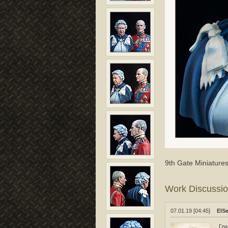
9th Gate Miniature
Work Discussi
07.01.19 [04:45]
ElS
Гла