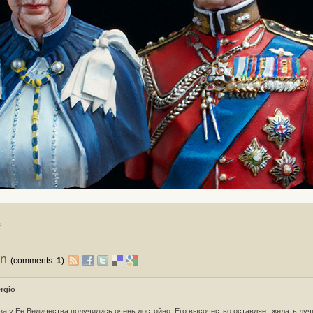
s
on
(comments:
1
)
ergio
за у Ее Величества получились очень достойно. Его высочество оставляет желать лучш