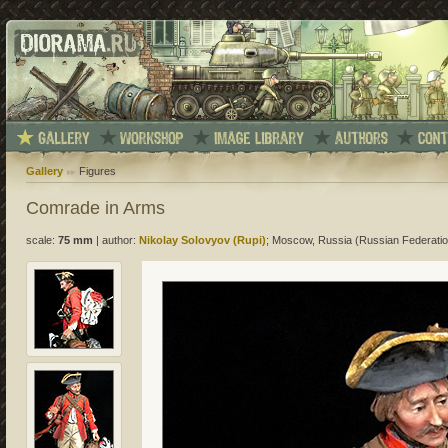
Gallery
Figures
Comrade in Arms
scale:
75 mm
|
author:
Nikolay Solovyov (Rupi)
; Moscow, Russia (Russian Federatio