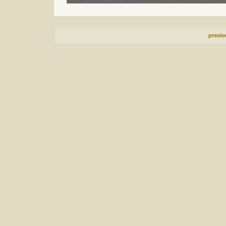
previ