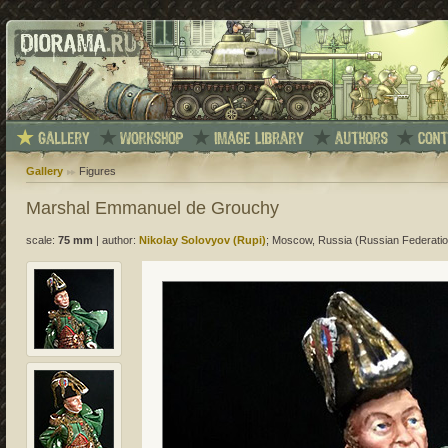
Gallery
Figures
Marshal Emmanuel de Grouchy
scale:
75 mm
|
author:
Nikolay Solovyov (Rupi)
; Moscow, Russia (Russian Federatio