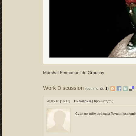
Marshal Emmanuel de Grouchy
Work Discussion
(comments:
1
)
20.05.18 [16:13]
Пилигрим
( Кронштадт. )
Судя по трём звёздам Груши пока ещё