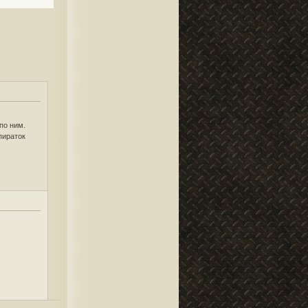
по ним.
пираток