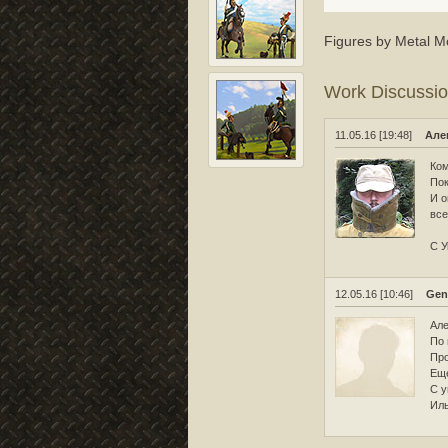
Figures by Metal Mo
Work Discussi
11.05.16 [19:48]
Але
Ком
Пок
И о
все
С У
12.05.16 [10:46]
Gen
Але
По 
Про
Еще
С у
Иль