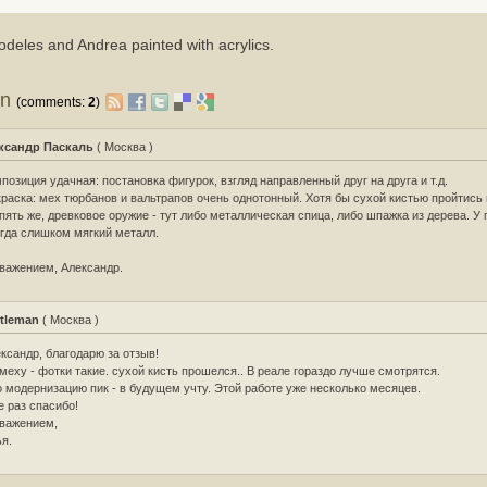
deles and Andrea painted with acrylics.
on
(comments:
2
)
ксандр Паскаль
( Москва )
позиция удачная: постановка фигурок, взгляд направленный друг на друга и т.д.
раска: мех тюрбанов и вальтрапов очень однотонный. Хотя бы сухой кистью пройтись 
пять же, древковое оружие - тут либо металлическая спица, либо шпажка из дерева. У 
гда слишком мягкий металл.
важением, Александр.
tleman
( Москва )
ксандр, благодарю за отзыв!
меху - фотки такие. сухой кисть прошелся.. В реале гораздо лучше смотрятся.
 модернизацию пик - в будущем учту. Этой работе уже несколько месяцев.
 раз спасибо!
важением,
я.