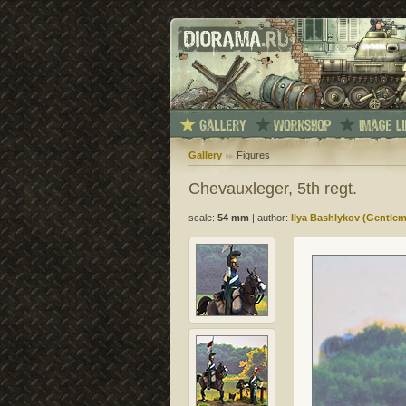
Gallery
Figures
Chevauxleger, 5th regt.
scale:
54 mm
|
author:
Ilya Bashlykov (Gentle