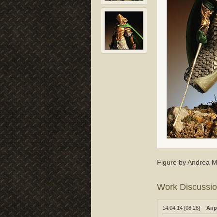
Figure by Andrea Mi
Work Discussi
14.04.14 [08:28]
Анр