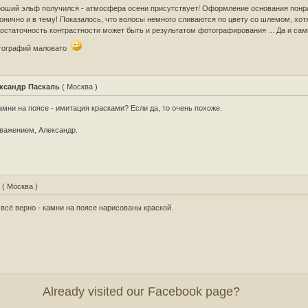
оший эльф получился - атмосфера осени присутствует! Оформление основания понр
онично и в тему! Показалось, что волосы немного сливаются по цвету со шлемом, хот
остаточность контрастности может быть и результатом фотографирования ... Да и са
тографий маловато
ксандр Паскаль
( Москва )
амни на поясе - имитация красками? Если да, то очень похоже.
важением, Александр.
L
( Москва )
 всё верно - камни на поясе нарисованы краской.
Already visited our Facebook page?