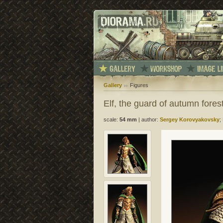
Gallery
Figures
Elf, the guard of autumn fores
scale:
54 mm
|
author:
Sergey Korovyakovsky
;