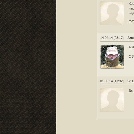
Хор
лак
нед
фо
14.04.14 [23:17]
Але
А к
С У
01.05.14 [17:32]
SK
Да,