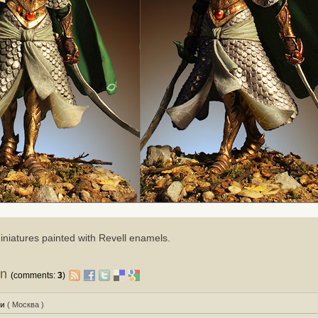
niatures painted with Revell enamels.
on
(comments:
3
)
и
( Москва )