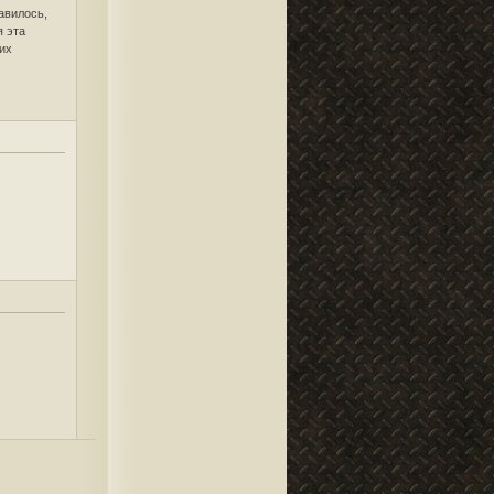
авилось,
я эта
мих