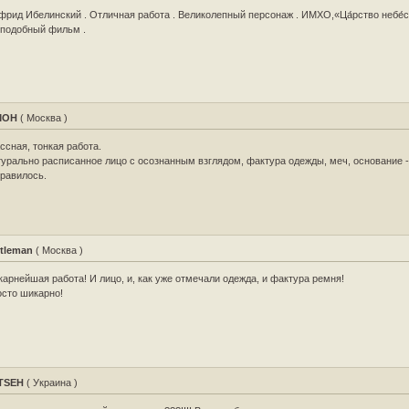
фрид Ибелинский . Отличная работа . Великолепный персонаж . ИМХО,«Ца́рство небе́с
подобный фильм .
MOH
( Москва )
ссная, тонкая работа.
урально расписанное лицо с осознанным взглядом, фактура одежды, меч, основание -
равилось.
tleman
( Москва )
арнейшая работа! И лицо, и, как уже отмечали одежда, и фактура ремня!
сто шикарно!
TSEH
( Украина )