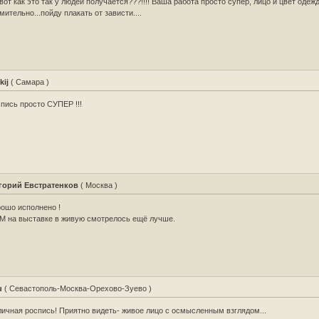
вот как это так у людей получается???!!!! Ваша работа просто супер, лицо и цвет одеж
мительно...пойду плакать от зависти....
kij
( Самара )
пись просто СУПЕР !!!
горий Евстратенков
( Москва )
ошо исполнено !
М на выставке в живую смотрелось ещё лучше.
u
( Севастополь-Москва-Орехово-Зуево )
ичная роспись! Приятно видеть- живое лицо с осмысленным взглядом...