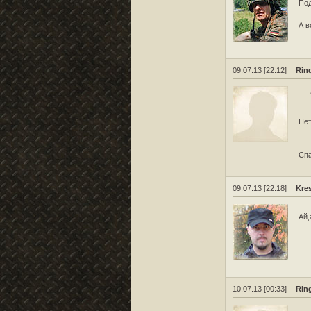
Под
А в
09.07.13 [22:12]
Ring
Нет
Спа
09.07.13 [22:18]
Kre
Ай,
10.07.13 [00:33]
Ring