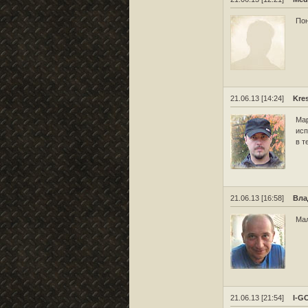
Пон
21.06.13 [14:24]
Kre
Мар
исп
в т
21.06.13 [16:58]
Вла
Мал
21.06.13 [21:54]
I-G