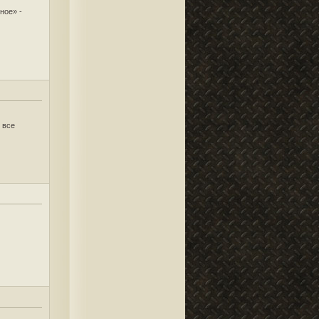
ное» -
 все