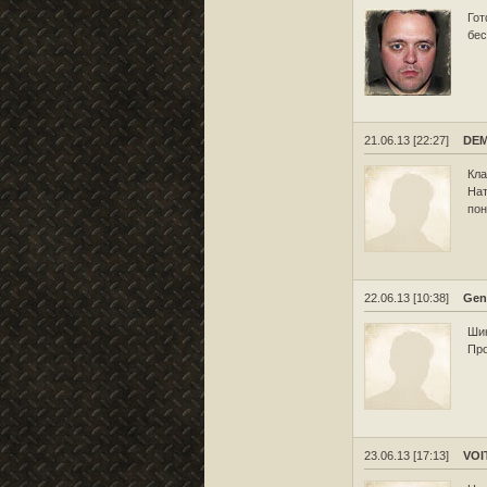
Гот
бес
21.06.13 [22:27]
DE
Кла
Нат
пон
22.06.13 [10:38]
Gen
Шик
Про
23.06.13 [17:13]
VOI