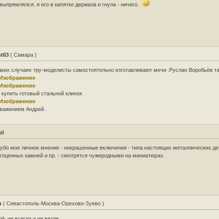
выпрямлялся. я его в кипятке держала и гнула - ничего.
st63
( Самара )
аких случаях тру-моделисты самостоятельно изготавливают мечи .Руслан Воробьёв та
 купить готовый стальной клинок
важением Андрей .
il
убо мое личное мнение - некрашенные включения - типа настоящих металлических де
гоценных камней и пр. - смотрятся чужеродными на миниатюрах.
u
( Севастополь-Москва-Орехово-Зуево )
gil- не всегда и не везде.