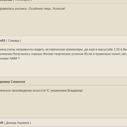
равилась роспись. Особенно лицо. Успехов!
st63
( Самара )
ина,очень непривычно видеть исторические миниатюры ,да ещё в масштабе 1:32 в В
олнении.Получилось хорошо.Желаю творческих успехов !Если я правильно понял ,ме
ехнике NMM ?
димир Симонов
енькое произведение искусств !С уважением Владимир!
OR
( Донецк.Украина )