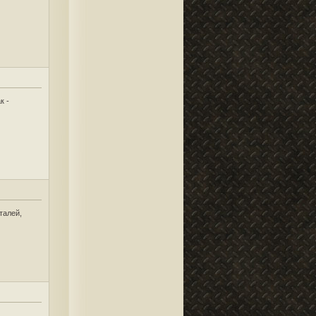
к -
талей,