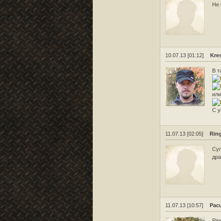
Не 
10.07.13 [01:12]
Kre
В т
или
С у
11.07.13 [02:05]
Ring
Суг
дра
11.07.13 [10:57]
Pac
Rin