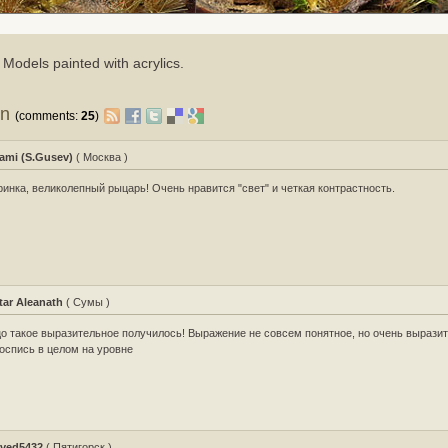
Models painted with acrylics.
on
(comments:
25
)
ami (S.Gusev)
( Москва )
инка, великолепный рыцарь! Очень нравится "свет" и четкая контрастность.
tar Aleanath
( Сумы )
о такое выразительное получилось! Выражение не совсем понятное, но очень выразит
оспись в целом на уровне
ved5432
( Пятигорск )