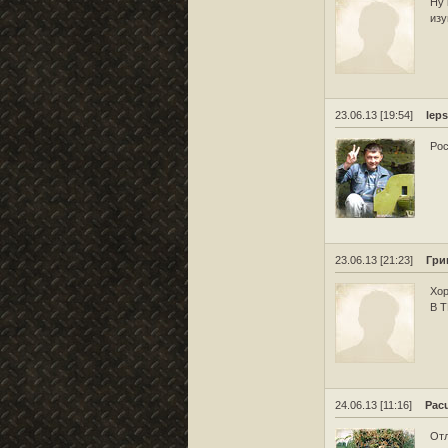
Ну 
изу
23.06.13 [19:54]
leps
Рос
23.06.13 [21:23]
Гри
Хор
В Т
24.06.13 [11:16]
Pac
Отл