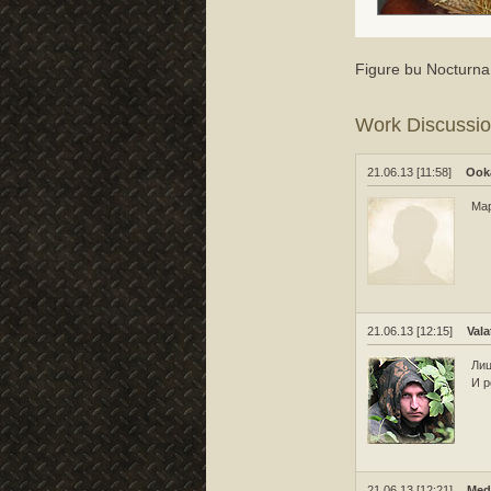
Figure bu Nocturna 
Work Discussi
21.06.13 [11:58]
Ook
Мар
21.06.13 [12:15]
Vala
Лиц
И р
21.06.13 [12:21]
Med