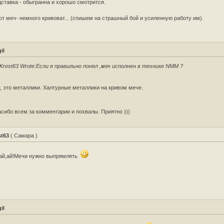
ставка - обыгранна и хорошо смотрится.
от меч- немного кривоват... (спишем на страшный бой и усиленную работу им).
il
Krest63 Wrote:
Если я правильно понял ,меч исполнен в технике NMM ?
, это металлики. Халтурные металлики на кривом мече.
сибо всем за комментарии и похвалы. Приятно )))
st63
( Самара )
ай,ай!Мечи нужно выпрямлять
il