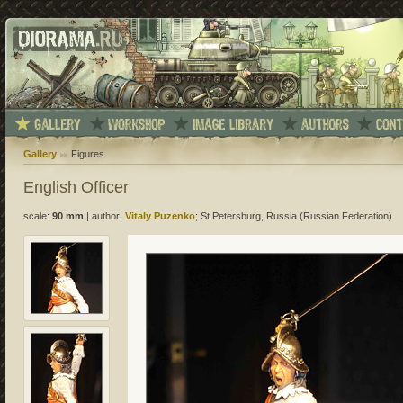
Gallery
Figures
English Officer
scale:
90 mm
|
author:
Vitaly Puzenko
; St.Petersburg, Russia (Russian Federation)