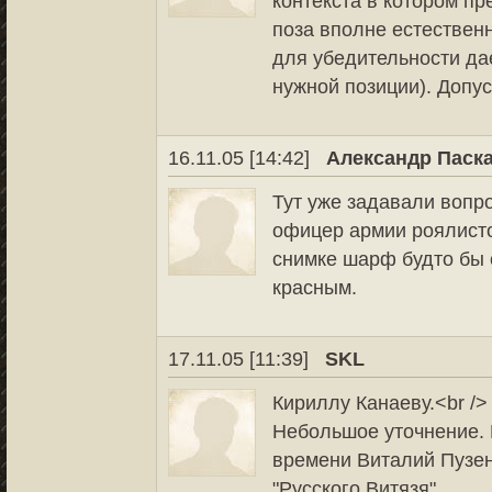
контекста в котором пр
поза вполне естественн
для убедительности дае
нужной позиции). Допус
16.11.05 [14:42]
Александр Паск
Тут уже задавали вопро
офицер армии роялист
снимке шарф будто бы 
красным.
17.11.05 [11:39]
SKL
Кириллу Канаеву.<br />
Небольшое уточнение. Н
времени Виталий Пузен
"Русского Витязя".