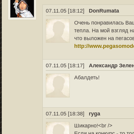
07.11.05 [18:12]
DonRumata
Очень понравилась Ваш
тепла. На мой взгляд н
что выложен на пегасо
http://www.pegasomode
07.11.05 [18:17]
Александр Зеле
Абалдеть!
07.11.05 [18:38]
ryga
Шикарно!<br />
Если на конкурс - то то