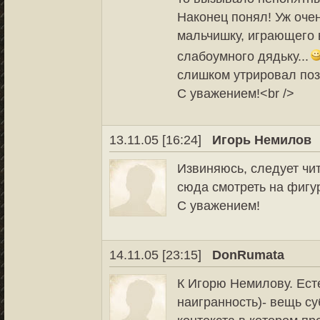
Наконец понял! Уж очен
мальчишку, играющего в
слабоумного дядьку...
слишком утрировал позу
С уважением!<br />
13.11.05 [16:24]
Игорь Немилов
Извиняюсь, следует чит
сюда смотреть на фигурк
С уважением!
14.11.05 [23:15]
DonRumata
К Игорю Немилову. Есте
наигранность)- вещь су