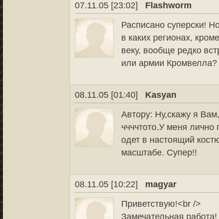
07.11.05 [23:02]
Flashworm
Расписано суперски! Но
в каких регионах, кро
веку, вообще редко вс
или армии Кромвелла?
08.11.05 [01:40]
Kasyan
Автору: Ну,скажу я Вам
ччччтото.У меня лично
одет в настоящий кос
масштабе. Супер!!
08.11.05 [10:22]
magyar
Приветствую!<br />
Замечательная работа!