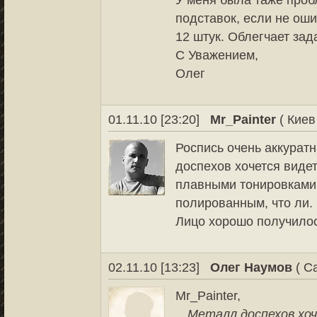
У меня была таже проб
подставок, если не ош
12 штук. Облегчает зад
С Уважением,
Олег
01.11.10 [23:20]
Mr_Painter
( Киев
Роспись очень аккурат
доспехов хочется виде
плавными тонировками 
полированным, что ли.
Лицо хорошо получилос
02.11.10 [13:23]
Олег Наумов
( С
Mr_Painter,
Металл доспехов хоч