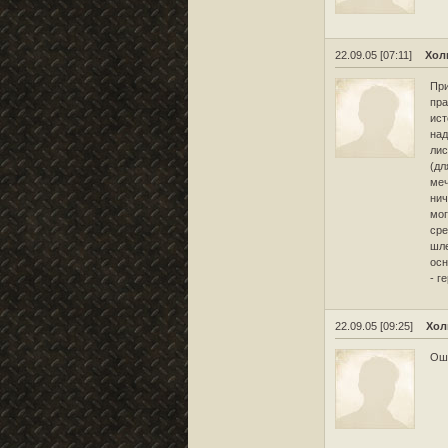
22.09.05 [07:11]
Хол
При
пра
ист
над
лис
(дл
меч
нич
мог
сре
шле
осн
- г
22.09.05 [09:25]
Хол
Оши