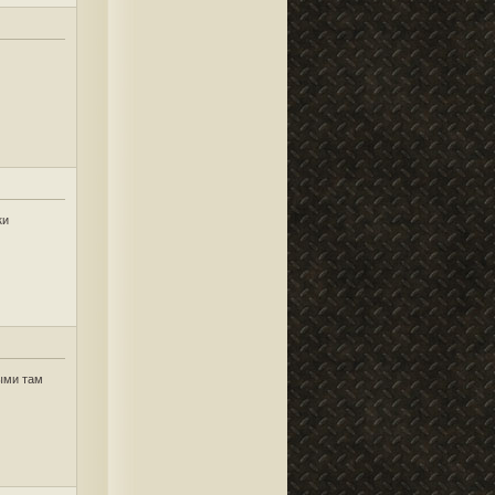
ки
ыми там