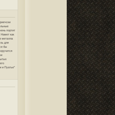
ориечски
ельные
чень портит
 Намет как
из металла
езь для
се бы
поручится
ки
рытых
его
и и Пуатье"