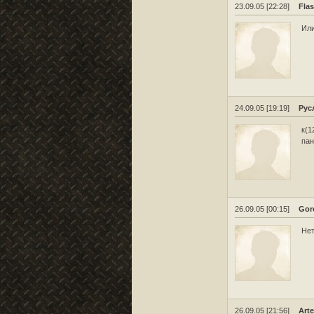
23.09.05 [22:28]
Fla
Или
24.09.05 [19:19]
Рус
к(1
пан
26.09.05 [00:15]
Gor
Нет
26.09.05 [21:56]
Art