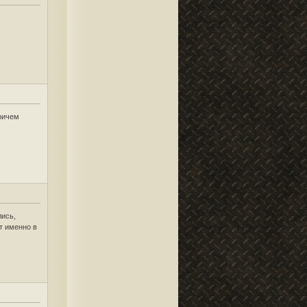
причем
лись,
ут именно в