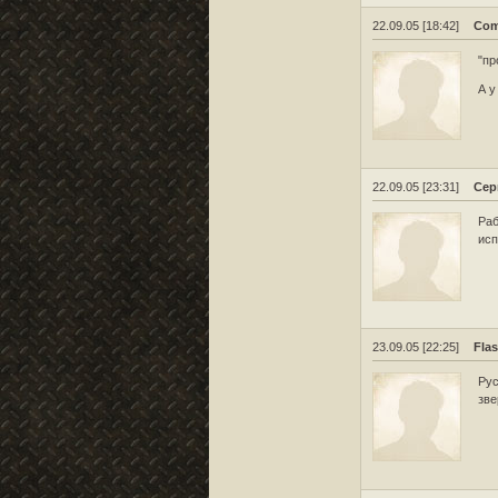
22.09.05 [18:42]
Com
"пр
А у
22.09.05 [23:31]
Сер
Раб
исп
23.09.05 [22:25]
Fla
Рус
зве