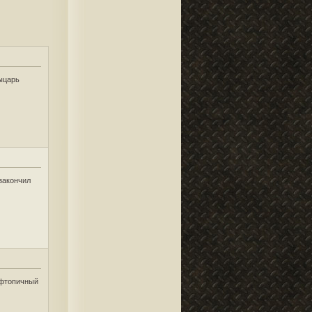
рыцарь
закончил
ффтопичный