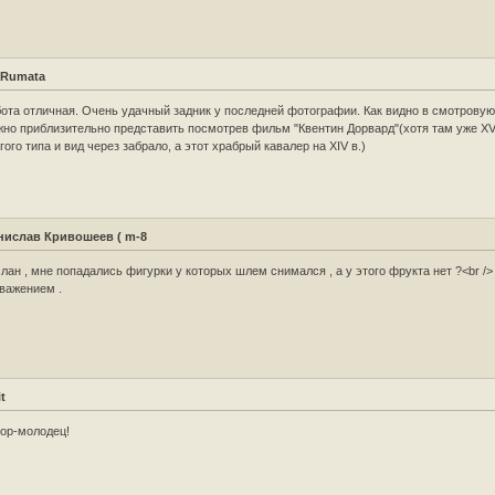
Rumata
ота отличная. Очень удачный задник у последней фотографии. Как видно в смотрову
но приблизительно представить посмотрев фильм "Квентин Дорвард"(хотя там уже XV
гого типа и вид через забрало, а этот храбрый кавалер на XIV в.)
нислав Кривошеев ( m-8
лан , мне попадались фигурки у которых шлем снимался , а у этого фрукта нет ?<br />
важением .
t
ор-молодец!