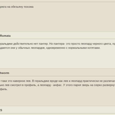
рюга на обезьяну похожа
Rumata
еральдике действительно нет пантер. Но пантера- это просто леопард черного цвета, 
даются они у обычных леопардов, одновременно с нормальными котятами.
shworm
-таки это наверное лев. В геральдике вроде как лев и леопард практически не различа
ько лев смотрел в профиль, а леопард - анфас. У этого парня зверь на сюрко разверн
офиль.
ES