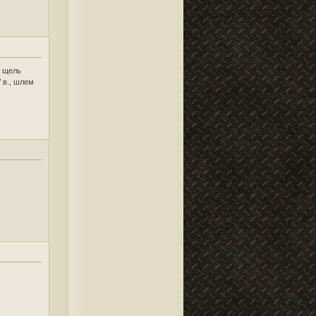
ю щель
 в., шлем