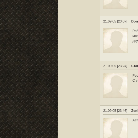
21.09.05 [23:07]
Don
Раб
мож
дру
21.09.05 [23:24]
Ста
Рус
С у
21.09.05 [23:46]
Zeni
Авт