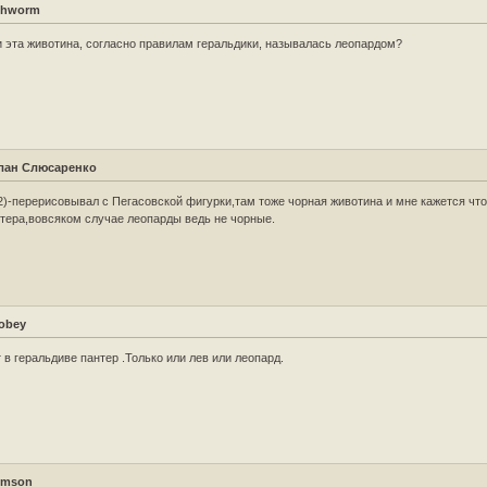
shworm
 эта животина, согласно правилам геральдики, называлась леопардом?
лан Слюсаренко
2)-перерисовывал с Пегасовской фигурки,там тоже чорная животина и мне кажется что
тера,вовсяком случае леопарды ведь не чорные.
obey
 в геральдиве пантер .Только или лев или леопард.
emson