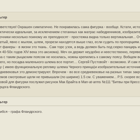
ьгер
ветствую! Окрашен симпатично. Не понравилась сама фигурка - вообще. Кстати, ист
ктически идеальная, за исключением стеганных как матрас набедренников, изобразит
очники несколько поиному их преподносят - простежка видна только вертикальная... О
етый, явно с мылом, шлем, прорези находятся выше глаз, если судить по пропорциям.
т фанеры - в жизни это ткань.. Сам торс узок, а ведь должен быть под сюрко панцирь 
я 40-50х годов XIV века это аксиома). Меч он держит неудобно и неестественно, перяв
а с таким рыцаским поясом не носилась, ножны крепились к самому поясу. Вобщем в
его, но посадка маленького шлема все портит.... Сергей Пустовойт - возможно. И сам 
у ( имею функциональную реплику шлема Черного принца)и изобразительные источни
дневековья это демонстрируют. Впрочем - во все средневековье на разных типах зак
мов смотровые щели не привышали (по ширине) 1.5 см. С уважением... P.S. скорее вс
овой для фигурки послужил рисунок Мак Брайта в Man-at-arms №111 "Битвы при Кресс
ерцога Фландрского.
ьгер
бся - графа Фландрского.