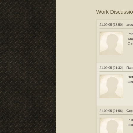
Work Discussi
21.09.05 [18:50]
are
Раб
зад
С у
21.09.05 [21:32]
Пан
Нет
фиг
21.09.05 [21:56]
Сер
Рыц
воп