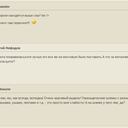
andor
орези находятся выше глаз"<br />
 него там перескоп!!!
гей Нефедов
ота понравиласьхотя лучше его все же на мостовую было поставить.А что за металли
ользуете?
shworm
лан, вы, как всегда, молодец! Очень красивый рыдель! Геральдические шлемы с разн
рьками, ушами, лентами и т.д. - это просто моя слабость! А на шлеме у него лев, да?