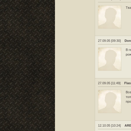
Тва
27.09.05 [09:30]
Don
В г
рож
27.09.05 [11:49]
Fla
Все
тол
пр
12.10.05 [10:24]
AR