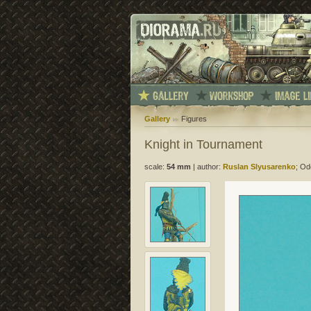
Gallery
Figures
Knight in Tournament
scale:
54 mm
|
author:
Ruslan Slyusarenko
; Od