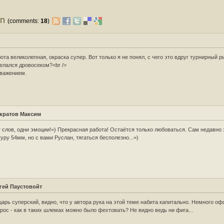
on
(comments:
18
)
s
ота великолепная, окраска супер. Вот только я не понял, с чего это вдруг турнирный 
елался дровосеком?<br />
важением.
кратов Максим
 слов, одни эмоции!=) Прекрасная работа! Остаётся только любоваться. Сам недавно 
уру 54мм, но с вами Руслан, тягаться бесполезно...=)
гей Паустовойт
арь суперский, видно, что у автора рука на этой теме набита капитально. Немного о
рос - как в таких шлемах можно было фехтовать? Не видно ведь ни фига...