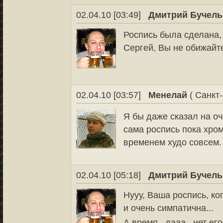
02.04.10 [03:49]
Дмитрий Бучель
Роспись была сделана, п
Сергей, Вы не обижайт
02.04.10 [03:57]
Менелай
( Санкт-
Я бы даже сказал на оч
сама роспись пока хром
временем худо совсем.
02.04.10 [05:18]
Дмитрий Бучель
Нууу, Ваша роспись, ко
и очень симпатична...
А время...дааа.. нет е