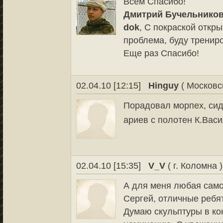
Всем Спасибо!
Дмитрий Бучельнико
dok
, С покраской откр
проблема, буду тренир
Еще раз Спасибо!
02.04.10 [12:15]
Hinguy
( Московс
Порадовал морпех, си
ариев с полотен К.Вас
02.04.10 [15:35]
V_V
( г. Коломна )
А для меня любая само
Сергей, отличные ребят
Думаю скульптуры в ко