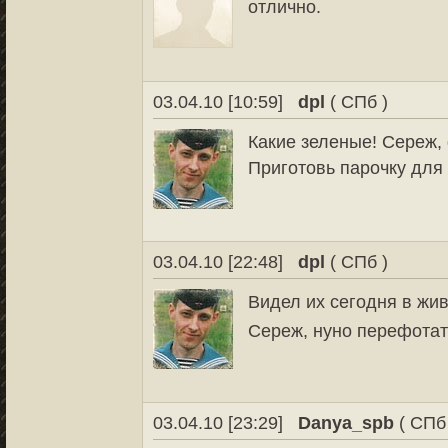
отлично.
03.04.10 [10:59]
dpl
( СПб )
Какие зеленые! Сереж,
Приготовь парочку для 
03.04.10 [22:48]
dpl
( СПб )
Видел их сегодня в жи
Сереж, нуно перефотат
03.04.10 [23:29]
Danya_spb
( СПб