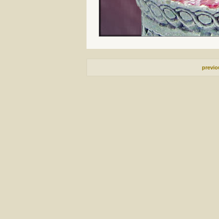
previ