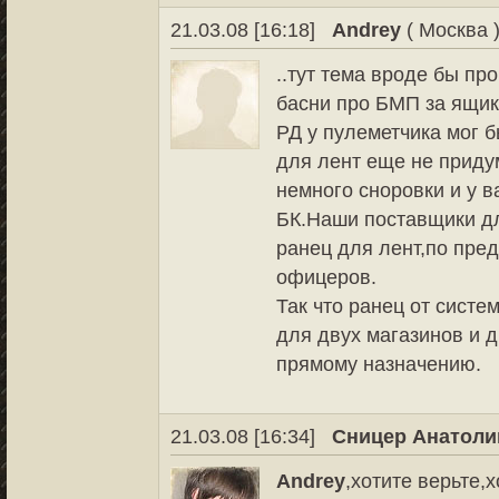
21.03.08 [16:18]
Andrey
( Москва 
..тут тема вроде бы пр
басни про БМП за ящик
РД у пулеметчика мог 
для лент еще не приду
немного сноровки и у в
БК.Наши поставщики д
ранец для лент,по пре
офицеров.
Так что ранец от систе
для двух магазинов и д
прямому назначению.
21.03.08 [16:34]
Сницер Анатоли
Andrey
,хотите верьте,х