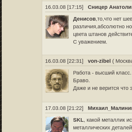
16.03.08 [17:15]
Сницер Анатоли
Денисов
,то,что нет ш
различия,абсолютно но
цвета штанов действит
С уважением.
16.03.08 [22:31]
von-zibel
( Москва
Работа - высший класс.
Браво.
Даже и не верится что э
17.03.08 [21:22]
Михаил_Малини
SKL
, какой металлик и
металлических деталей 