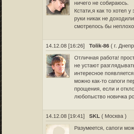
ничего не собираюсь.
Кстати,я как то хотел 
руки никак не доходили
смотрелось бы неплохо
14.12.08 [16:26]
Tolik-86
( г. Днеп
Отличная работа! прост
не устают разглядывать
интересное появляется 
можно как-то сапоги п
прощения, если и откл
любопыство новичка роз
14.12.08 [19:41]
SKL
( Москва )
Разумеется, сапоги мож