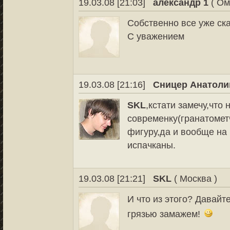
19.03.08 [21:03]
александр 1
( Ом
Собственно все уже ск
С уважением
19.03.08 [21:16]
Сницер Анатоли
SKL
,кстати замечу,что
современку(гранатомет
фигуру,да и вообще на
испачканы.
19.03.08 [21:21]
SKL
( Москва )
И что из этого? Давайте
грязью замажем!