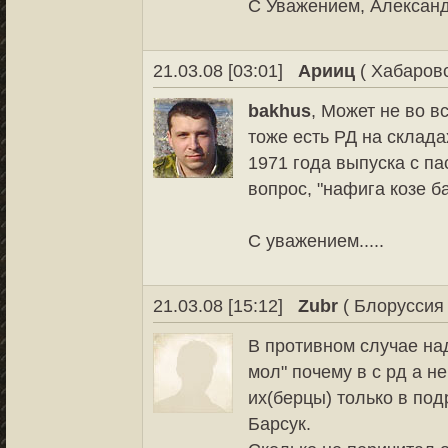
С Уважением, Алексан
21.03.08 [03:01]
Арииц
( Хабаровс
bakhus
, Может не во в
тоже есть РД на склада
1971 года выпуска с па
вопрос, "нафига козе б
С уважением.....
21.03.08 [15:12]
Zubr
( Блоруссия 
В противном случае над
мол" почему в с рд а н
их(берцы) только в по
Барсук.