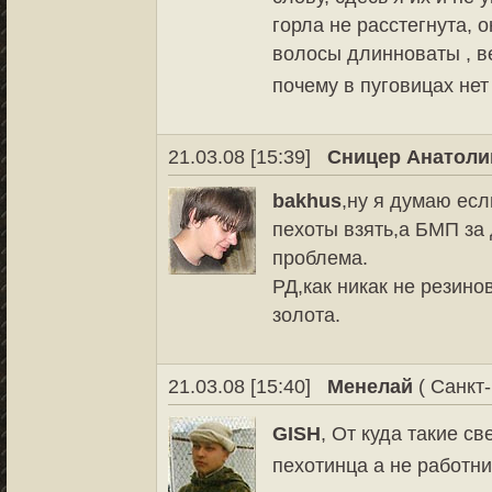
горла не расстегнута, 
волосы длинноваты , ве
почему в пуговицах нет
21.03.08 [15:39]
Сницер Анатоли
bakhus
,ну я думаю есл
пехоты взять,а БМП за
проблема.
РД,как никак не резино
золота.
21.03.08 [15:40]
Менелай
( Санкт-
GISH
, От куда такие св
пехотинца а не работн