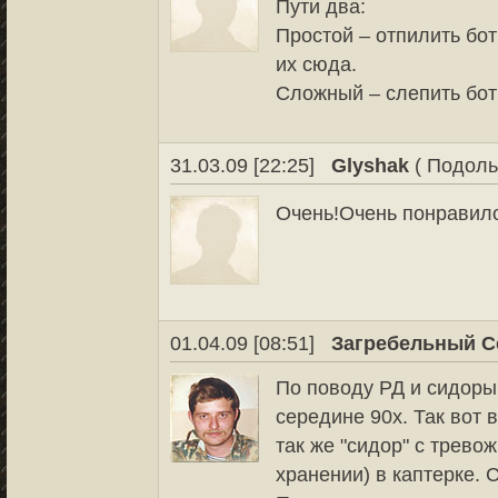
Пути два:
Простой – отпилить бот
их сюда.
Сложный – слепить бот
31.03.09 [22:25]
Glyshak
( Подоль
Очень!Очень понравил
01.04.09 [08:51]
Загребельный С
По поводу РД и сидоры
середине 90х. Так вот 
так же "сидор" с трево
хранении) в каптерке. 