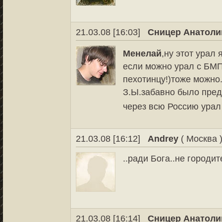
21.03.08 [16:03]
Сницер Анатоли
Менелай
,ну этот урал
если можно урал с БМП
пехотинцу!)тоже можно
З.Ы.забавно было предс
через всю Россию ура
21.03.08 [16:12]
Andrey
( Москва 
..ради Бога..не городите
21.03.08 [16:14]
Сницер Анатоли