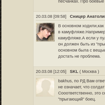
песчанках. Про боевые 
20.03.08 [09:58]
Сницер Анатоли
В основном ходили,как
в камуфляже.Например
камуфляже.А если у пу
он должен быть из "пр
основном была с вещь
достать не проблема.
20.03.08 [12:05]
SKL
( Москва )
bakhus, по РД Вам отве
не означает, что солда
Сооответственно, это 
"прыгающий" боец.