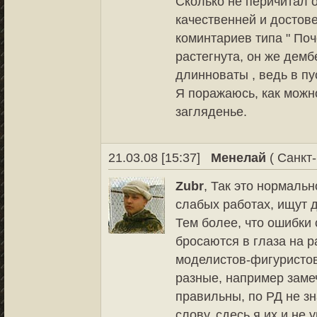
Сколько не перичитал о
качественней и достов
коминтариев типа " Поч
растегнута, он же демб
длинноваты , ведь в пу
Я поражаюсь, как можн
загляденье.
21.03.08 [15:37]
Менелай
( Санкт-
Zubr
, Так это нормаль
слабых работах, ищут д
Тем более, что ошибки
бросаются в глаза на р
моделистов-фигуристов
разные, например заме
правильны, по РД не зн
слову, сдесь я их и не 