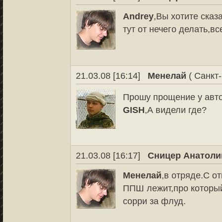
Andrey
,Вы хотите сказ
тут от нечего делать,в
21.03.08 [16:14]
Менелай
( Санкт-
Прошу прощение у авто
GISH
,А видели где?
21.03.08 [16:17]
Сницер Анатоли
Менелай
,в отряде.С о
ППШ лежит,про который 
сорри за флуд.