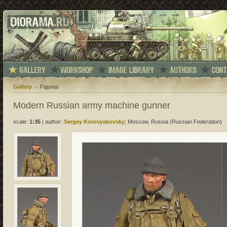
Gallery
Figures
Modern Russian army machine gunner
scale:
1:35
|
author:
Sergey Korovyakovsky
; Moscow, Russia (Russian Federation)