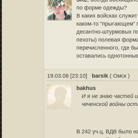
по форме одежды?
В каких войсках служит
каком-то "прыгающем" 
десантно-штурмовых по
пехоты) полевая форма
перечисленного, где бы
оставались однотонные
19.03.08 [23:10]
barsik
( Омск )
bakhus
И я не знаю частей и
чеченской войны ост
В 242 уч.ц. ВДВ было н