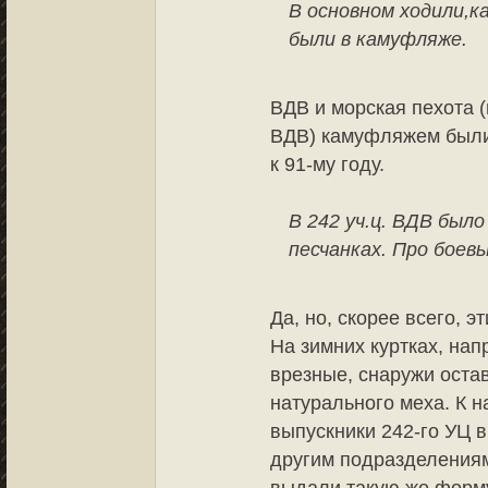
В основном ходили,к
были в камуфляже.
ВДВ и морская пехота 
ВДВ) камуфляжем были
к 91-му году.
В 242 уч.ц. ВДВ было
песчанках. Про боевы
Да, но, скорее всего, э
На зимних куртках, на
врезные, снаружи остав
натурального меха. К н
выпускники 242-го УЦ в
другим подразделениям