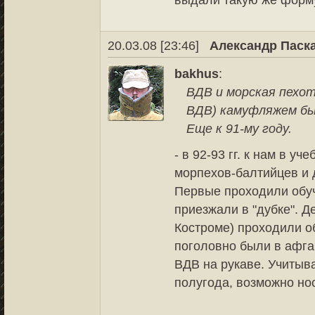
выдали такую же форм
20.03.08 [23:46]
Александр Паск
bakhus
:
ВДВ и морская пехот
ВДВ) камуфляжем был
Еще к 91-му году.
- в 92-93 гг. к нам в 
морпехов-балтийцев и 
Первые проходили обуч
приезжали в "дубке". 
Костроме) проходили об
поголовно были в афга
ВДВ на рукаве. Учитыва
полугода, возможно но