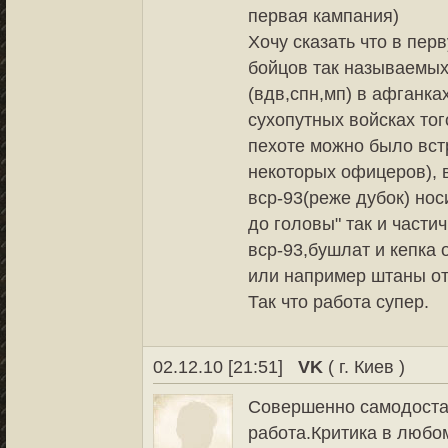
первая кампания)
Хочу сказать что в пе
бойцов так называемы
(вдв,спн,мп) в афганка
сухопутных войсках тог
пехоте можно было встр
некоторых офицеров), 
вср-93(реже дубок) нос
до головы" так и части
вср-93,бушлат и кепка 
или например штаны от 
Так что работа супер.
02.12.10 [21:51]
VK
( г. Киев )
Совершенно самодостат
работа.Критика в любо