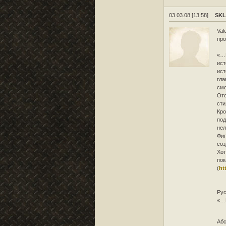
03.03.08 [13:58]
SK
Val
про
«…К
ист
ист
гла
смо
Отс
сти
Кро
под
нел
Фиг
соз
Хот
пок
(
ht
Ру
«…П
Абс