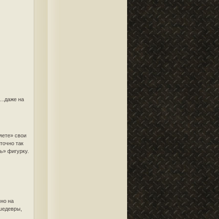
...даже на
ляете» свои
точно так
ть» фигурку.
нно на
 шедевры,