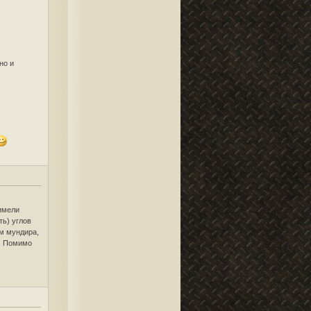
но и
имели
ть) углов
ам мундира,
м. Помимо