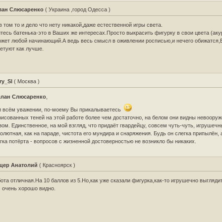
лан Слюсаренко
( Украина ,город Одесса )
в том то и дело что нету никакой,даже естественной игры света.
тесь батенька-это в Ваших же интересах.Просто выкрасить фигурку в свои цвета (аку
жет любой начинающий.А ведь весь смысл в оживлении росписью,и нечего обижатся,
етуют как лучше.
ry_Sl
( Москва )
слан Слюсаренко
,
 всём уважении, по-моему Вы прикалываетесь
исованных теней на этой работе более чем достаточно, на белом они видны невоору
зом. Единственное, на мой взгляд, что придаёт гвардейцу, совсем чуть-чуть, игрушечн
олютная, как на параде, чистота его мундира и снаряжения. Будь он слегка припылён,
гка потёрта - вопросов с жизненной достоверностью не возникло бы никаких.
цер Анатолий
( Красноярск )
ота отличная.На 10 баллов из 5.Но,как уже сказали фигурка,как-то игрушечно выгляди
 очень хорошо видно.