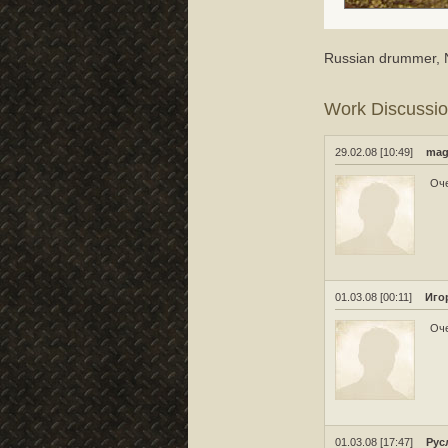
Russian drummer, N
Work Discussi
29.02.08 [10:49]
mag
Оче
01.03.08 [00:11]
Иго
Оче
01.03.08 [17:47]
Рус