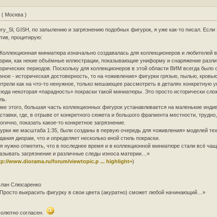
L
( Москва )
ery_Sl, GISH, по запылению и загрязнению подобных фигурок, я уже как-то писал. Если
тив, процитирую:
оллекционная миниатюра изначально создавалась для коллекционеров и любителей 
ории, как некие объёмные иллюстрации, показывающие униформу и снаряжение разл
орических периодов. Поскольку для коллекционеров в этой области ВИМ всегда было
вное - историческая достоверность, то на «оживление» фигурки грязью, пылью, кровью 
трели как на что-то ненужное, только мешающее рассмотреть в деталях конкретную 
юда некоторая «парадность» покраски такой миниатюры. Это просто исторически сл
ль.
ме этого, большая часть коллекционных фигурок устанавливается на маленькие инд
ставки, где, в отрыве от конкретного сюжета и большого фрагмента местности, трудно,
огично, показать какое-то конкретное загрязнение.
урки же масштаба 1:35, были созданы в первую очередь для «оживления» моделей тех
дания диорам, что и определяет несколько иной стиль покраски.
я нужно отметить, что в последнее время и в коллекционной миниатюре стали всё ча
азывать загрязнение и различные следы износа материи…»
tp://www.diorama.ru/forum/viewtopic.p ... highlight=
)
слан Слюсаренко
росто выкрасить фигурку в свои цвета (акуратно) сможет любой начинающий…»
олютно согласен.