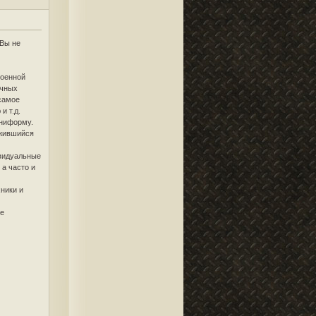
 Вы не
военной
ичных
 самое
и т.д.
униформу.
ожившийся
ивидуальные
 а часто и
ники и
ще