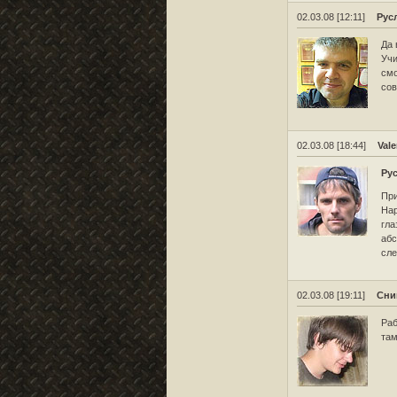
02.03.08 [12:11]
Рус
Да 
Учи
смо
сов
02.03.08 [18:44]
Vale
Ру
При
Нар
гла
абс
сле
02.03.08 [19:11]
Сни
Раб
там