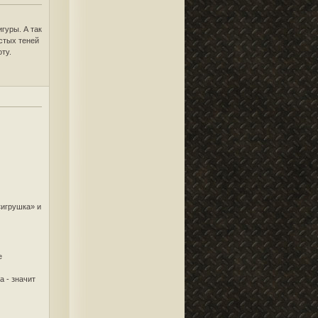
гуры. А так
стых теней
ту.
«игрушка» и
е
а - значит