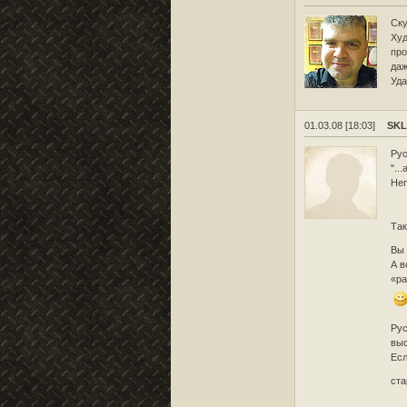
Ску
Худ
про
даж
Уда
01.03.08 [18:03]
SK
Ру
"..
Неп
Так
Вы 
А в
«ра
Рус
выс
Есл
ста