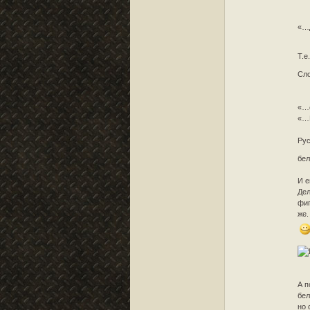
«…Д
Т.е
Сл
«…о
«…Н
Рус
бел
И 
Дел
фиг
же.
А п
бел
но 