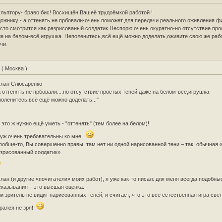
льптору- браво бис! Восхищён Вашеё трудоёмкой работой !
ожнику - а оттенять не прбовали-очень поможет для передачи реального оживления фи
сто смотрится как разрисованый солдатик.Неспорю очень окуратно-но отсутствие про
е на белом-всё,игрушка. Неполенитесь,всё ещё можно доделать,оживите свою же рабо
чи.
L
( Москва )
слан Слюсаренко
.а оттенять не прбовали....но отсутствие простых теней даже на белом-всё,игрушка.
оленитесь,всё ещё можно доделать..."
 это ж нужно ещё уметь - "оттенять" (тем более на белом)!
уж очень требовательны ко мне.
ообще-то, Вы совершенно правы: там нет ни одной нарисованной тени – так, обычная 
зрисованный солдатик».
лан (и другие «почитатели» моих работ), я уже как-то писал: для меня всегда подобны
казывания – это высшая оценка.
и зритель не видит нарисованных теней, и считает, что это всё естественная игра свет
рался не зря!