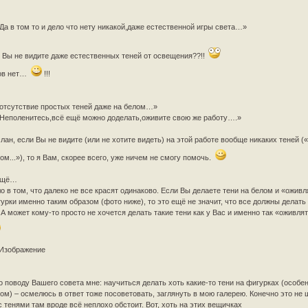
а в том то и дело что нету никакой,даже естественной игры света…»
. Вы не видите даже естественных теней от освещения??!!
ов нет…
!!!
тсутствие простых теней даже на белом…»
еполенитесь,всё ещё можно доделать,оживите свою же работу….»
лан, если Вы не видите (или не хотите видеть) на этой работе вообще никаких теней («
ом...»), то я Вам, скорее всего, уже ничем не смогу помочь.
ещё…
о в том, что далеко не все красят одинаково. Если Вы делаете тени на белом и «ожив
урки именно таким образом (фото ниже), то это ещё не значит, что все должны делать 
 А может кому-то просто не хочется делать такие тени как у Вас и именно так «оживля
о поводу Вашего совета мне: научиться делать хоть какие-то тени на фигурках (особе
ом) – осмелюсь в ответ тоже посоветовать, заглянуть в мою галерею. Конечно это не
с тенями там вроде всё неплохо обстоит. Вот, хоть на этих вещичках