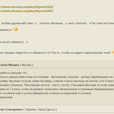
p://www.diorama.ru/gallery/figures/1021/
p://www.diorama.ru/gallery/figures/1051/
., на Ваш дружеский совет: «…Учитесь батенька…», могу ответить - «Так этим постоян
нимаюсь»!
и нечего обижатся…»
нет никаких обид! На что обижаться то? На то, что Вы не видите нарисованные тени?
ганов Михаил
( Москва )
 работа хорошая. Но...
ласно самым известным источникам - Висковатов, Ульянов - ротные барабанщики не 
шивку басоном по всем швам мундира, а имели только крыльца на плечах и по 6 (шес
рукавах (Ульянов, "Регулярная пехота", том 2, стр.51). Расшивка басонам по всем шв
акже по 7 (семь) углов на рукавах полагались батальонным и полковым барабанщика
го он имели еще и унтер-офицерские отличия на воротнике и султане.
Уважением
лан Слюсаренко
( Украина ,город Одесса )