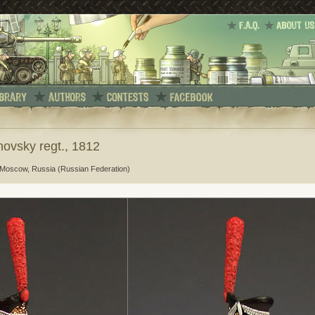
vsky regt., 1812
 Moscow, Russia (Russian Federation)