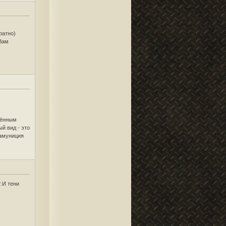
ратно)
Вам
жённым
ый вид - это
 амуниция
т.И тени