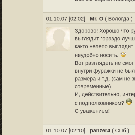
01.10.07 [02:02]
Mr. O
( Вологда )
Здорово! Хорошо что р
выглядит гораздо лучше
както нелепо выглядит 
неудобно носить.
Вот разглядеть не смог
внутри фуражки не был
размера и т.д. (сам не 
современные).
И, действительно, интер
с подполковником?
С уважением!
01.10.07 [02:10]
panzer4
( СПб )