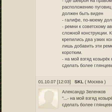
- где шеврон на правом
расположению пуговиц 
должен быть виден
- галифе, по-моему дол
- ремни к советскому 
сложной конструкции. 
крепились два узких ко
лишь добавить эти рем
коротким.
- на мой взгяд козырёк
сделать более глянце
01.10.07 [12:03]
SKL
( Москва )
Александр Зеленков
"...- на мой взгяд козы
сделать более глянцевы