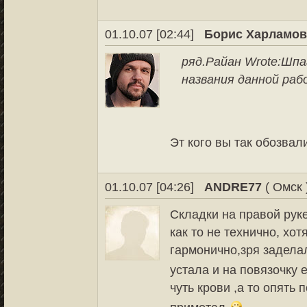
01.10.07 [02:44]
Борис Харламо
ряд.Райан Wrote:
Шпа
названия данной ра
Эт кого вы так обозва
01.10.07 [04:26]
ANDRE77
( Омск 
Складки на правой рук
как то не технично, хо
гармонично,зря заделал
устала и на повязочку 
чуть крови ,а то опять