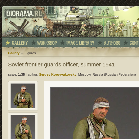
Gallery
Figures
Soviet frontier guards officer, summer 1941
scale:
1:35
|
author:
Sergey Korovyakovsky
; Moscow, Russia (Russian Federation)