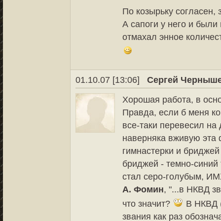
По козырьку согласен, 
А сапоги у него и были
отмахал энное количес
01.10.07 [13:06]
Сергей Черныш
Хорошая работа, в осн
Правда, если б меня ко
все-таки перевесил на 
наверняка вживую эта ф
гимнастерки и бриджей
бриджей - темно-синий 
стал серо-голубым, ИМ
А. Фомин
, "...в НКВД з
что значит?
В НКВД (
звания как раз обознач