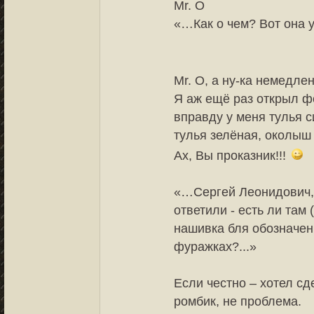
Mr. O
«…Как о чем? Вот она 
Mr. O, а ну-ка немедле
Я аж ещё раз открыл ф
вправду у меня тулья с
тулья зелёная, околыш
Ах, Вы проказник!!!
«…Сергей Леонидович, 
ответили - есть ли там
нашивка бля обозначен
фуражках?...»
Если честно – хотел сд
ромбик, не проблема.