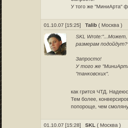
У того же "МиниАрта" ф
01.10.07 [15:25]
Talib
( Москва )
SKL Wrote:
"...Может
размерам подойдут??
Запросто!
У того же "МиниАрта
"танковских".
как грится ЧТД. Надеюс
Тем более, конверсиро
попороще, чем смолян
01.10.07 [15:28]
SKL
( Москва )