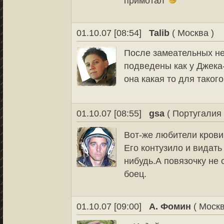
примотал
01.10.07 [08:54]
Talib
( Москва )
После замеательных не
подведены как у Джека-
она какая то для такого
01.10.07 [08:55]
gsa
( Португалия 
Вот-же любители кров
Его контузило и видать
нибудь.А повязочку не
боец.
01.10.07 [09:00]
А. Фомин
( Москв