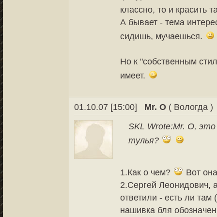
классно, то и красить т
А бывает - тема интере
сидишь, мучаешься.
Но к "собственным стил
имеет.
01.10.07 [15:00]
Mr. O
( Вологда )
SKL Wrote:
Mr. O, это
тулья?
1.Как о чем?
Вот она
2.Сергей Леонидович, а
ответили - есть ли там
нашивка бля обозначен