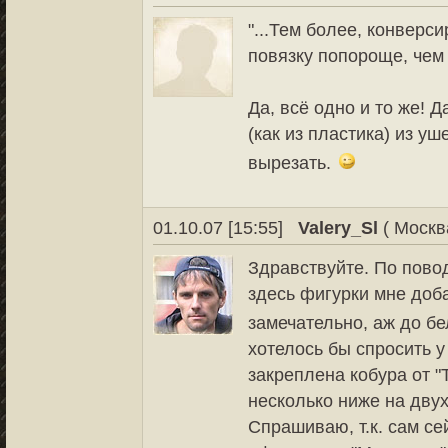
"...Тем более, конверс
повязку попороще, чем 
Да, всё одно и то же! 
(как из пластика) из 
вырезать.
01.10.07 [15:55]
Valery_Sl
( Москв
Здравствуйте. По пово
здесь фигурки мне доба
замечательно, аж до бе
хотелось бы спросить 
закреплена кобура от "
несколько ниже на дву
Спрашиваю, т.к. сам с