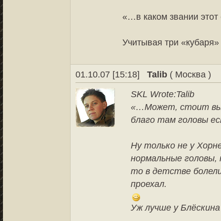
«…в каком звании это
Учитывая три «кубаря» 
01.10.07 [15:18]
Talib
( Москва )
SKL Wrote:
Talib
«…Может, стоит вы
благо там головы е
Ну только не у Хорн
нормальные головы, 
то в детстве болели
проехал.
Уж лучше у Блёскина