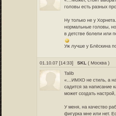
«…Может, стоит выбрат
головы есть разных п
Ну только не у Хорнета
нормальные головы, но
в детстве болели или п
Уж лучше у Блёскина по
01.10.07 [14:33]
SKL
( Москва )
Talib
«…ИМХО не стиль, а на
садится за написание 
может создать настрой
У меня, на качество ра
фигурка мне или нет. Е