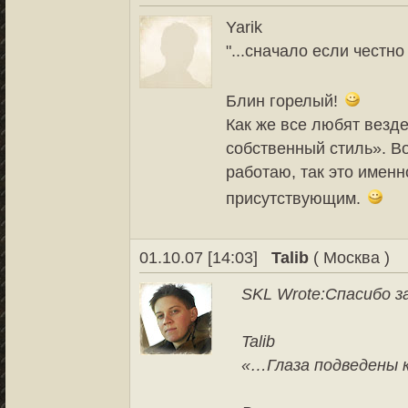
Yarik
"...сначало если честно
Блин горелый!
Как же все любят везде
собственный стиль». Во
работаю, так это именно
присутствующим.
01.10.07 [14:03]
Talib
( Москва )
SKL Wrote:
Спасибо з
Talib
«…Глаза подведены 