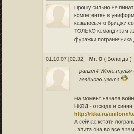
Прошу сильно не пинат
компетентен в униформ
казалось,что бриджи се
ТОЛЬКО командирам авт
фуражки пограничника 
01.10.07 [02:32]
Mr. O
( Вологда )
panzer4 Wrote:
тулья 
зелёного цвета
На момент начала вой
НКВД - отсюда и синяя 
http://rkka.ru/uniform
А сейчас кстати погра
- элита она во все вре