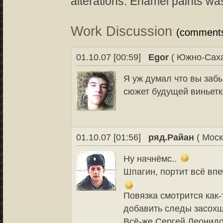
alterations. Enamel paints wa
Work Discussion
(comment
01.10.07 [00:59]
Egor
( Южно-Саха
Я уж думал что вы заб
сюжет будущей виньет
01.10.07 [01:56]
ряд.Райан
( Моск
Ну начнёмс..
Шпагин, портит всё впе
Повязка смотрится как-
добавить следы засохше
Всё-же Сергей Леонидо