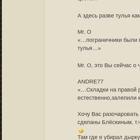
А здесь разве тулья ка
Mr. O
«…пограничники были 
тулья…»
Mr. O, это Вы сейчас о
ANDRE77
«…Складки на правой р
естественно,залепили 
Хочу Вас разочаровать 
сделаны Блёскиным, т.ч.
Там где я убирал дырку