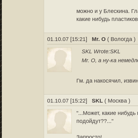
можно и у Блескина. Гл
какие нибудь пластико
01.10.07 [15:21]
Mr. O
( Вологда )
SKL Wrote:
SKL
Mr. O, а ну-ка неме
Гм. да накосячил, изви
01.10.07 [15:22]
SKL
( Москва )
"...Может, какие нибуд
подойдут??..."
Запросто!