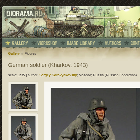
Gallery
Figures
German soldier (Kharkov, 1943)
scale:
1:35
|
author:
Sergey Korovyakovsky
; Moscow, Russia (Russian Federation)