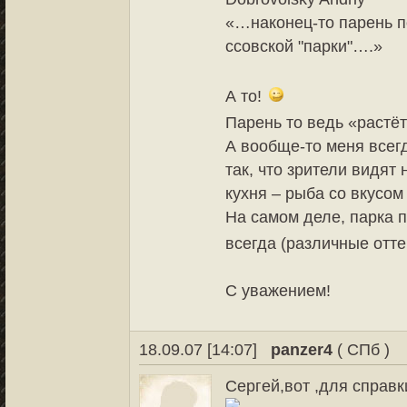
«…наконец-то парень 
ссовской "парки"….»
А то!
Парень то ведь «растё
А вообще-то меня всег
так, что зрители видят 
кухня – рыба со вкусом
На самом деле, парка п
всегда (различные отте
С уважением!
18.09.07 [14:07]
panzer4
( СПб )
Сергей,вот ,для справ