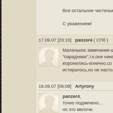
Все остальное чистень
С уважением!
17.09.07 [23:10]
panzer4
( СПб )
Маленькое замечание-ш
"парадники",т.к.они ни
воронились-конечно,со
истиралось,но не насто
18.09.07 [06:08]
Artyrony
panzer4
,
точно подмечено...
но это мелочи.