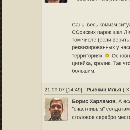
Сань, весь комизм ситу
ССовских парок шел ЛЮ
том числе (если верить
реквизированных у нас
территориях
Основн
цигейка, кролик. Так ч
большим.
21.09.07 [14:49]
Рыбкин Илья
( Х
Борис Харламов
, А е
"счастливым" солдатам
столовое серебро мест