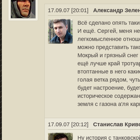
17.09.07 [20:01]
Александр Зеле
Всё сделано опять таки
И ещё. Сергей, меня н
легкомысленное отноше
можно представить так
Мокрый и грязный снег 
ещё лучше край тротуа
втоптанные в него какие
голая ветка рядом, чут
будет настроение, буде
историческое содержани
земля с газона а'ля карь
17.09.07 [20:12]
Станислав Крив
Ну история с танковской