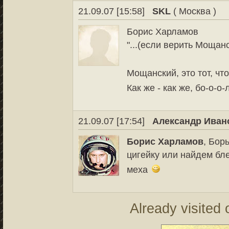
21.09.07 [15:58]
SKL
( Москва )
Борис Харламов
"...(если верить Мощанс
Мощанский, это тот, чт
Как же - как же, бо-о-
21.09.07 [17:54]
Александр Иван
Борис Харламов
, Бор
цигейку или найдем бле
меха
Already visited