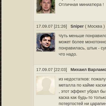
Отличная миниатюра !
17.09.07 [21:26]
Sniper
( Москва )
Чуть меньше понравило
может более монотонно
понравилась, штык - суп
что надо.
17.09.07 [22:03]
Михаил Варлам
из недостатков: пожалу
металла по кайме каск
, этот эффект убрал бы
каска как будь-то тольк
потертостей ни царапи