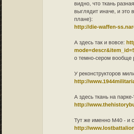
видно, что ткань разная
выглядит иначе, и это 
плане):
http://die-waffen-ss.na
А здесь так и вовсе:
ht
mode=descr&item_id=
о темно-сером вообще р
У реконструкторов мили
http://www.1944milita
А здесь ткань на парке
http://www.thehistorybu
Тут же именно М40 - и 
http://www.lostbattalio