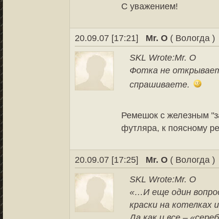
С уважением!
20.09.07 [17:21]
Mr. O
( Вологда )
SKL Wrote:
Mr. O
Фотка не открываетс
спрашиваете.
Ремешок с железным "з
футляра, к поясному р
20.09.07 [17:25]
Mr. O
( Вологда )
SKL Wrote:
Mr. O
«…И еще один вопро
краски на котелках 
Да как и все – «сере