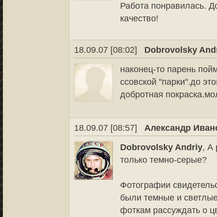
Работа понравилась. Д
качество!
18.09.07 [08:02]
Dobrovolsky And
наконец-то парень пой
ссовской "парки".до эт
добротная покраска.мо
18.09.07 [08:57]
Александр Иван
Dobrovolsky Andriy
, А
только темно-серые?
Фотографии свидетельс
были темные и светлые 
фоткам рассуждать о цв