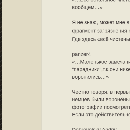
вообщем…»
Я не знаю, может мне 
фрагмент загрязнения 
Где здесь «всё чистень
panzer4
«…Маленькое замечание
"парадники",т.к.они ни
воронились…»
Честно говоря, в первы
немцев были воронёные,
фотографии посмотрет
Если это действительно
Dobrovolsky Andriy