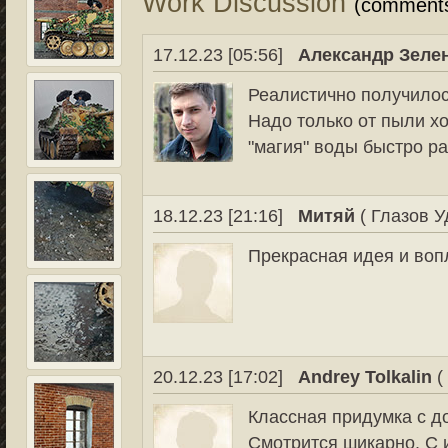
Work Discussion
(comment
17.12.23 [05:56]
Александр Зеле
Реалистично получилос
Надо только от пыли х
"магия" воды быстро р
18.12.23 [21:16]
Митяй
( Глазов У
Прекрасная идея и во
20.12.23 [17:02]
Andrey Tolkalin
(
Классная придумка с д
Смотрится шикарно. С 