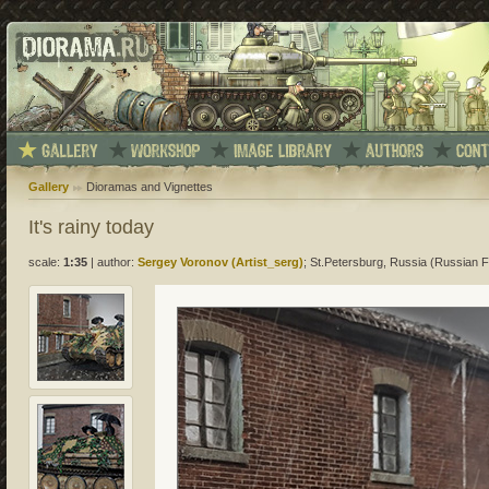
Gallery
Dioramas and Vignettes
It's rainy today
scale:
1:35
|
author:
Sergey Voronov (Artist_serg)
; St.Petersburg, Russia (Russian F