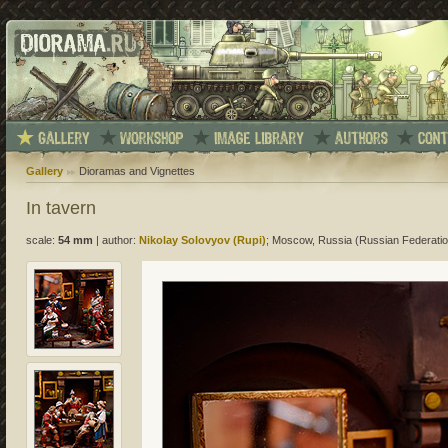
Gallery
Dioramas and Vignettes
In tavern
scale:
54 mm
|
author:
Nikolay Solovyov (Rupi)
; Moscow, Russia (Russian Federatio