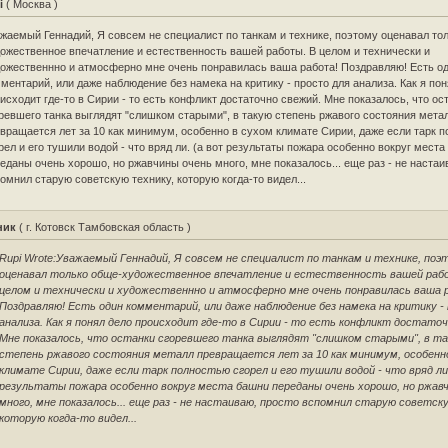
i
( Москва )
жаемый Геннадий, Я совсем не специалист по танкам и технике, поэтому оценавал то
ожественное впечатление и естественность вашей работы. В целом и технически и
ожественнно и атмосферно мне очень понравилась ваша работа! Поздравляю! Есть о
ментарий, или даже наблюдение без намека на критику - просто для анализа. Как я по
исходит где-то в Сирии - то есть конфликт достаточно свежий. Мне показалось, что ос
ревшего танка выглядят "слишком старыми", в такую степень ржавого состояния мета
вращается лет за 10 как минимум, особенно в сухом климате Сирии, даже если тарк 
рел и его тушили водой - что вряд ли. (а вот результаты пожара особенно вокруг мест
еданы очень хорошо, но ржавчины очень много, мне показалось... еще раз - не настаи
омнил старую советскую технику, которую когда-то видел...
ник
( г. Котовск Тамбовская область )
Rupi Wrote:
Уважаемый Геннадий, Я совсем не специалист по танкам и технике, поэ
оценавал только обще-художественное впечатление и естественность вашей раб
целом и технически и художественнно и атмосферно мне очень понравилась ваша 
Поздравляю! Есть один комментарий, или даже наблюдение без намека на критику -
анализа. Как я понял дело происходит где-то в Сирии - то есть конфликт достаточ
Мне показалось, что останки сгоревшего танка выглядят "слишком старыми", в т
степень ржавого состояния металл превращается лет за 10 как минимум, особенн
климате Сирии, даже если тарк полностью сгорел и его тушили водой - что вряд ли
результаты пожара особенно вокруг места башни переданы очень хорошо, но ржав
много, мне показалось... еще раз - не настаиваю, просто вспомнил старую советск
которую когда-то видел...