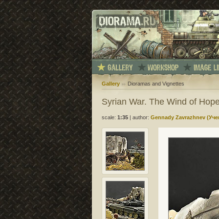
Gallery
Dioramas and Vignettes
Syrian War. The Wind of Hop
scale:
1:35
|
author:
Gennady Zavrazhnev (Уче