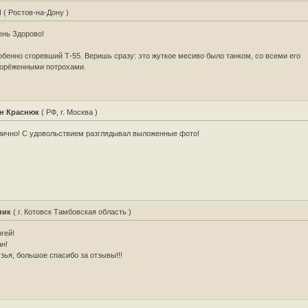
d
( Ростов-на-Дону )
нь Здорово!
бенно сгоревший Т-55. Веришь сразу: это жуткое месиво было танком, со всеми его
корёженными потрохами.
н Краснюк
( РФ, г. Москва )
ично! С удовольствием разглядывал выложенные фото!
ник
( г. Котовск Тамбовская область )
гей!
н!
зья, большое спасибо за отзывы!!!