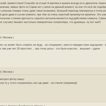
олай, приветствую! Спасибо за отзыв! А критика и анализ всегда есть двигатель творч
алению, живых фото из Сирии нет у меня на данный момент, но кое-что всё же подобр
 сильном пожаре очень даже такое возможно, большой перепад температур и точка р
ё дело даже в сухом климате, при чём за очень короткий промежуток времени. Это уж
тельном стоянии цветность горелого металла меняется под действием климата. Самое
их случаях бывают настолько невероятные экземпляры, что думаешь: ну вот как!!!
i
( Москва )
ял, ну может быть спорить не буду... не специалист, просто передал свое ощущение - 
к там уже лет 20 простоял.... про точку росы - это было классно... внушает - удачи
i
( Москва )
мотрел фотку вашу-
ска то у этого сохранилась кое где даже - на стволе (например]
ник
( г. Котовск Тамбовская область )