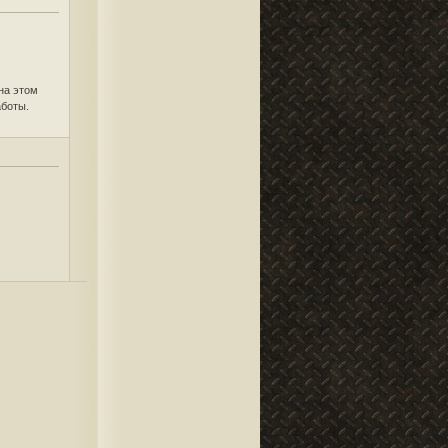
 на этом
аботы.