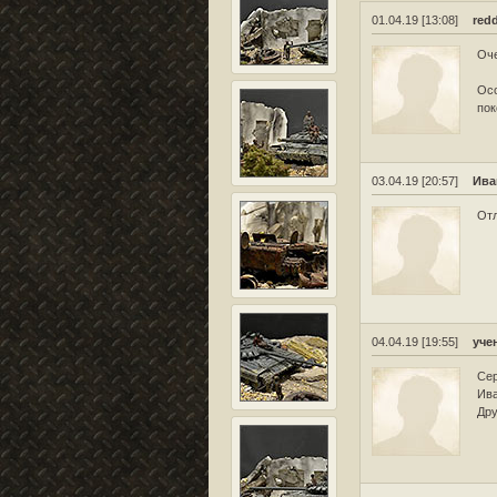
01.04.19 [13:08]
red
Оче
Осо
по
03.04.19 [20:57]
Ива
Отл
04.04.19 [19:55]
уче
Сер
Ива
Дру