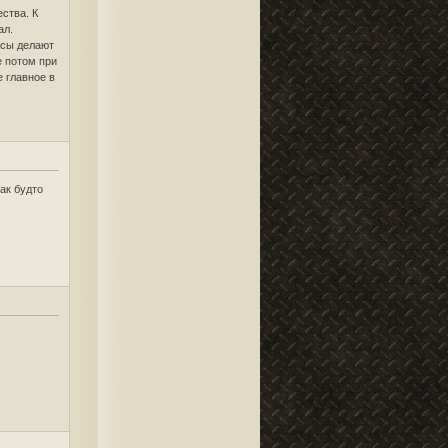
ества. К
ал.
осы делают
е потом при
 главное в
как будто