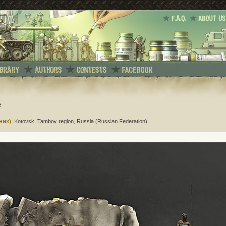
e
ник)
; Kotovsk, Tambov region, Russia (Russian Federation)