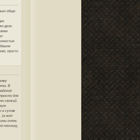
лько обще-
дин
нял дело
танки
лл
полностью
а башни
ваю, просто
тому
оты. В
работа!
 просто для
но свежий.
акую
о в сухом
. (а вот
чины очень
ую технику,