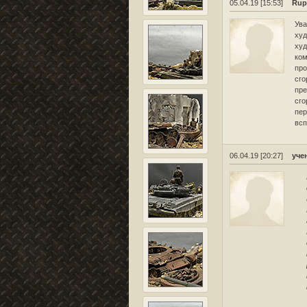
05.04.19 [15:53]
Rup
Ува
худ
худ
ком
про
сго
пре
сго
пер
всп
06.04.19 [20:27]
уче