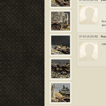
Вся
фот
07.04.19 [10:45]
Rup
уд