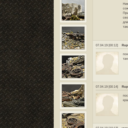
Ник
сож
При
сво
дли
так
07.04.19 [00:12]
Rup
пон
тан
07.04.19 [00:14]
Rup
пос
кра
07.04.19 [10:13]
уче