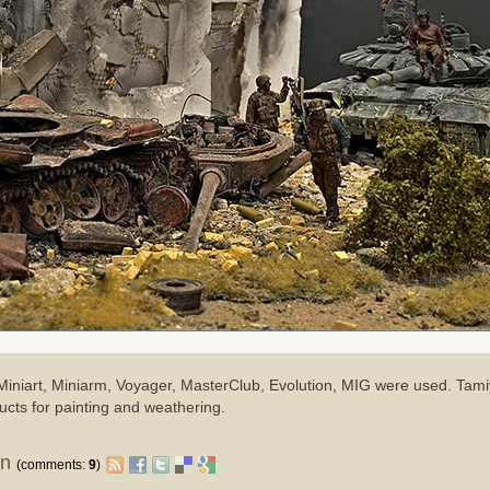
Miniart, Miniarm, Voyager, MasterClub, Evolution, MIG were used. Tamiy
cts for painting and weathering.
on
(comments:
9
)