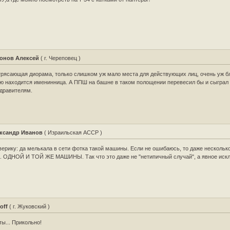
онов Алексей
( г. Череповец )
рясающая диорама, только слишком уж мало места для действующих лиц, очень уж бл
ю находится именинница. А ППШ на башне в таком полощении перевесил бы и сыграл 
дравителям.
ксандр Иванов
( Израильская АССР )
ерику: да мелькала в сети фотка такой машины. Если не ошибаюсь, то даже нескольк
.. ОДНОЙ И ТОЙ ЖЕ МАШИНЫ. Так что это даже не "нетипичный случай", а явное иск
off
( г. Жуковский )
ты... Прикольно!