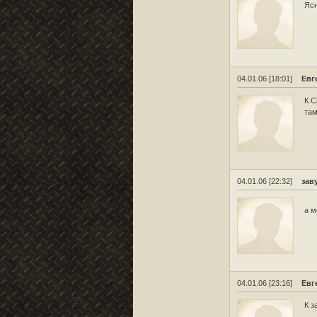
Яс
04.01.06 [18:01]
Евг
К С
там
04.01.06 [22:32]
зав
а м
04.01.06 [23:16]
Евг
К з