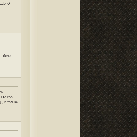
ЛЕДЫ ОТ
 - белая
го
что сов.
 (не только