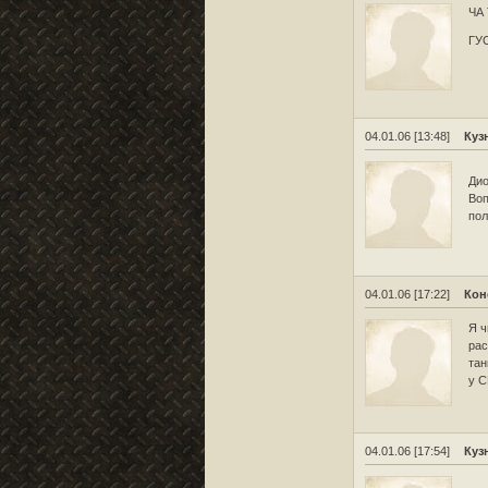
ЧА
ГУ
04.01.06 [13:48]
Куз
Дио
Воп
пол
04.01.06 [17:22]
Кон
Я ч
рас
тан
у С
04.01.06 [17:54]
Куз