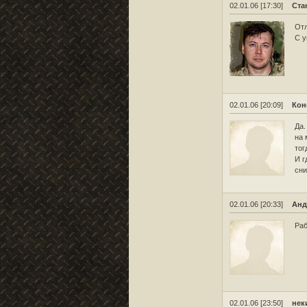
02.01.06 [17:30]
Ста
Отл
С у
02.01.06 [20:09]
Кон
Да.
на 
тог
И г
сни
02.01.06 [20:33]
Анд
Раб
02.01.06 [23:50]
нек