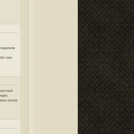
 подиумом
ибо танк
 частный
редки,
аких катков