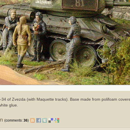
T-34 of Zvezda (with Maquette tracks). Base made from polifoam cover
hite glue.
on
(comments:
36
)