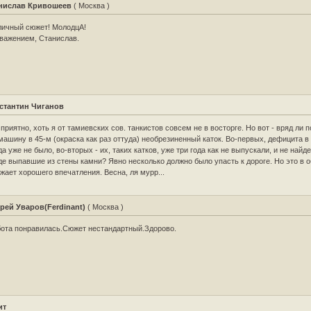
нислав Кривошеев
( Москва )
ичный сюжет! МолодцА!
важением, Станислав.
стантин Чиганов
 приятно, хоть я от тамиевских сов. танкистов совсем не в восторге. Но вот - вряд ли 
машину в 45-м (окраска как раз оттуда) необрезиненный каток. Во-первых, дефицита в
да уже не было, во-вторых - их, таких катков, уже три года как не выпускали, и не найд
де выпавшие из стены камни? Явно несколько должно было упасть к дороге. Но это в 
жает хорошего впечатления. Весна, ля мурр...
рей Уваров(Ferdinant)
( Москва )
ота понравилась.Сюжет нестандартный.Здорово.
ит