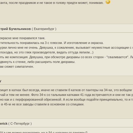
анта, после праздников и не такое в голову придти может, понимаю.
трий Бучельников
( Екатеринбург )
окраске мне понравился танк.
тительность понравилась на 3 с плюсом. И изготовление и окраска.
урки лично мне не очень. Девушка, к сожалению, вызывает неуместные ассоциации с
 походка, но это глюк производителя, видать оттуда лепили...)
ть же композиция. Девушка, при обсмотре диорамы со всех сторон - "сваливается". Л
двинуть к стенке, либо расширить поле диорамы.
ам сюжет симпатичен.
у
ицит в катках был всегда, иначе не ставили б катков от пантеры на 34-ки, это вобщем
чай и тем не менее. Фото 34-к со тальными катками 41 года встречаются и они не так 
но как и с перфорированной обрезинкой. А если вообще подойти принципиально, то и т
 в 45-м не все заводы ставили в основном со спицами.
erick
( С-Петербург )
У,а где можно посмотреть на т-34 с катками от пантеры?