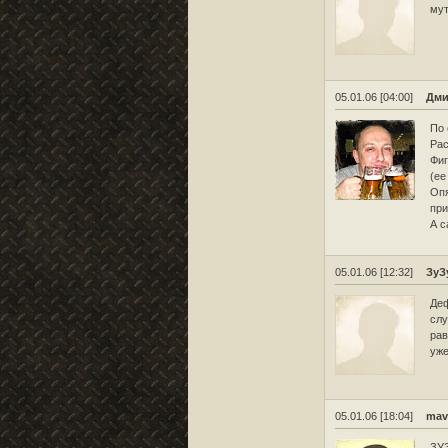
мут
05.01.06 [04:00]
Дми
По 
Рас
Фиг
(ее
Опя
при
А с
05.01.06 [12:32]
ЗуЗ
Деф
слу
рав
уже
05.01.06 [18:04]
mav
ЗУЗ