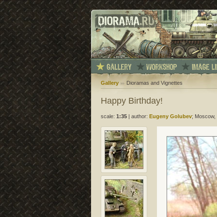
Gallery
Dioramas and Vignettes
Happy Birthday!
scale:
1:35
|
author:
Eugeny Golubev
; Moscow, 