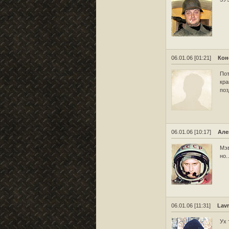
06.01.06 [01:21]
Кон
Пот
кра
поз
06.01.06 [10:17]
Але
Мэв
но.
06.01.06 [11:31]
Lavr
Ух 