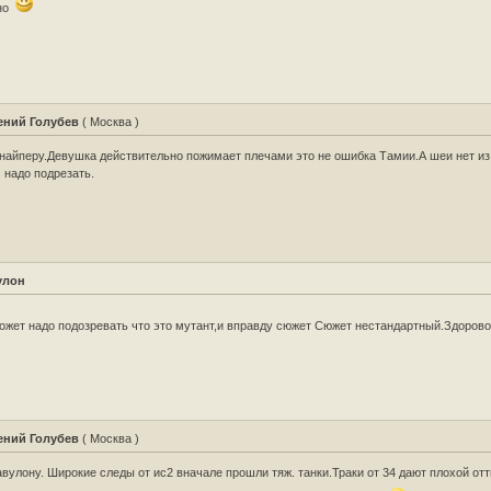
но
ений Голубев
( Москва )
найперу.Девушка действительно пожимает плечами это не ошибка Тамии.А шеи нет из
 надо подрезать.
улон
ожет надо подозревать что это мутант,и вправду сюжет Сюжет нестандартный.Здоров
ений Голубев
( Москва )
авулону. Широкие следы от ис2 вначале прошли тяж. танки.Траки от 34 дают плохой отт