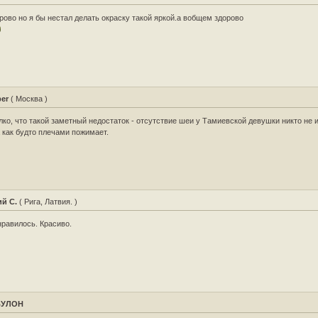
рово но я бы нестал делать окраску такой яркой.а вобщем здорово
per
( Москва )
ко, что такой заметный недостаток - отсутствие шеи у Тамиевской девушки никто не 
 как будто плечами пожимает.
й С.
( Рига, Латвия. )
равилось. Красиво.
ВУЛОН