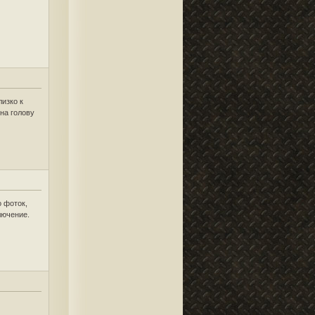
изко к
на голову
о фоток,
лючение.