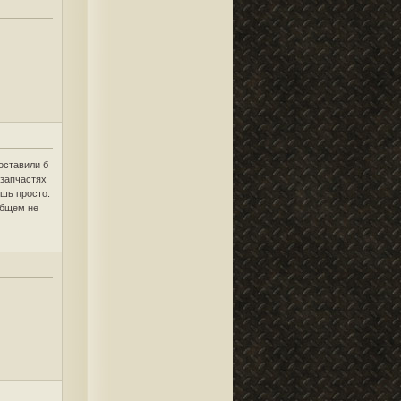
поставили б
 запчастях
ешь просто.
общем не