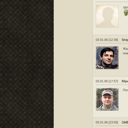
здо
03.01.06 [12:38]
Sni
Жал
она
03.01.06 [17:57]
Юри
Пон
03.01.06 [23:00]
ЗА