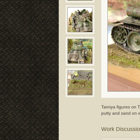
Tamiya figures on 
putty and sand on w
Work Discussi