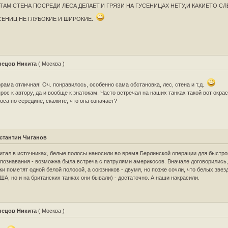
 ТАМ СТЕНА ПОСРЕДИ ЛЕСА ДЕЛАЕТ,И ГРЯЗИ НА ГУСЕНИЦАХ НЕТУ,И КАКИЕТО С
СЕНИЦ НЕ ГЛУБОКИЕ И ШИРОКИЕ.
нецов Никита
( Москва )
рама отличная! Оч. понравилось, особенно сама обстановка, лес, стена и т.д.
рос к автору, да и вообще к знатокам. Часто встречал на наших танках такой вот окрас
оса по середине, скажите, что она означает?
стантин Чиганов
итал в источниках, белые полосы наносили во время Берлинской операции для быстро
познавания - возможна была встреча с патрулями америкосов. Вначале договорились, 
ки пометят одной белой полосой, а союзников - двумя, но позже сочли, что белых звезд
ША, но и на британских танках они бывали) - достаточно. А наши накрасили.
нецов Никита
( Москва )