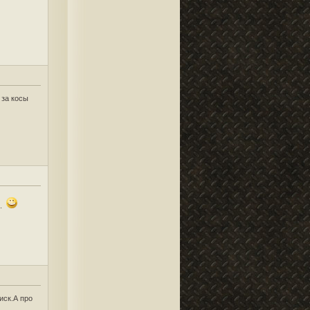
 за косы
о.
иск.А про