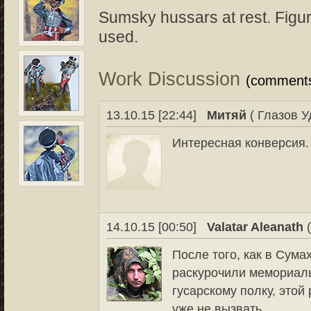
Sumsky hussars at rest. Figu
used.
Work Discussion
(comment
13.10.15 [22:44]
Митяй
( Глазов У
Интересная конверсия.
14.10.15 [00:50]
Valatar Aleanath
(
После того, как в Сума
раскурочили мемориал
гусарскому полку, этой
уже не вызвать.