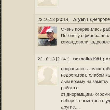
22.10.13 [20:14]
Aryan
( Днепропе
Очень понравилась ра
Погоны у офицера впо
командовали кадровые
22.10.13 [21:41]
neznaika1981
( А
понравилось.. масштабн
недостаток в слабом ка
дым возьму на заметку
работах
от диорамщика- огромн
наборы- посмотрел с у
другие....