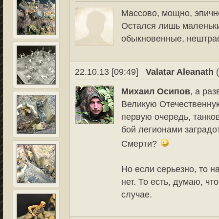
Массово, мощно, эпично
Остался лишь маленьки
обыкновенные, нештра
22.10.13 [09:49]
Valatar Aleanath
(
Михаил Осипов
, а ра
Великую Отечественну
первую очередь, танко
бой легионами заградо
Смерти?
Но если серьезно, то н
нет. То есть, думаю, ч
случае.