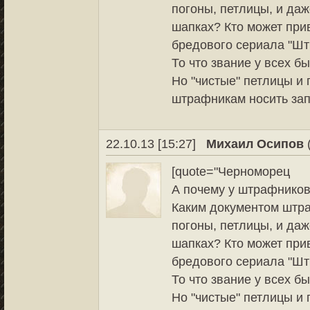
погоны, петлицы, и да
шапках? Кто может прив
бредового сериала "Ш
То что звание у всех б
Но "чистые" петлицы и 
штрафникам носить за
22.10.13 [15:27]
Михаил Осипов
[quote="Черноморец
А почему у штрафников
Каким документом штр
погоны, петлицы, и да
шапках? Кто может прив
бредового сериала "Ш
То что звание у всех б
Но "чистые" петлицы и 