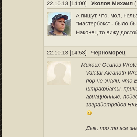
22.10.13 [14:00]
Уколов Михаил
(
А пишут, что. мол, нель
"Мастербокс" - было бы 
Наконец-то вижу досто
22.10.13 [14:53]
Черноморец
Михаил Осипов Wrote
Valatar Aleanath Wro
пор не знали, что
штрафбаты, причем
авиационные, подг
заградотрядов НК
Дык, про то все з