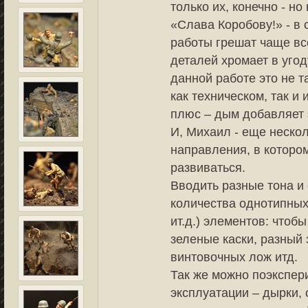
только их, конечно - но
«Слава Коробову!» - в
работы грешат чаще вс
деталей хромает в уго
данной работе это не т
как техническом, так и
плюс – дым добавляет 
И, Михаил - еще нескол
направления, в которо
развиваться.
Вводить разные тона и 
количества однотипных 
ит.д.) элементов: чтоб
зеленые каски, разный
винтовочных лож итд.
Так же можно поэкспер
эксплуатации – дырки,