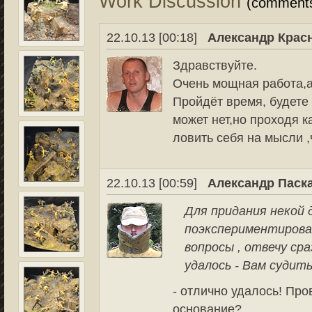
Work Discussion
(comment
22.10.13 [00:18]
Александр Крас
Здравствуйте.
Очень мощная работа,а
Пройдёт время, будете
может нет,но проходя 
ловить себя на мысли ,
22.10.13 [00:59]
Александр Паск
Для придания некой
поэкспериментирова
вопросы , отвечу ср
удалось - Вам судить
- отлично удалось! Пр
основание?