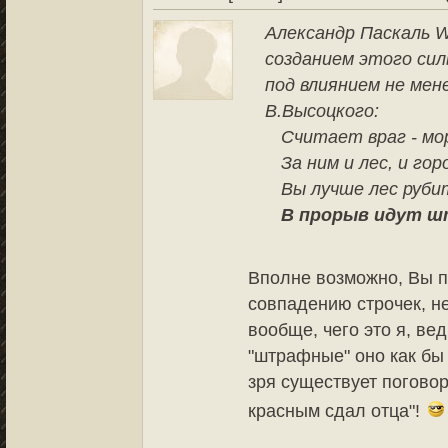
Александр Паскаль W
созданием этого сил
под влиянием не мен
В.Высоцкого:
Считает враг - мо
За ним и лес, и го
Вы лучше лес руби
В прорыв идут 
Вполне возможно, Вы п
совпадению строчек, не
вообще, чего это я, ве
"штрафные" оно как бы 
зря существует погово
красным сдал отца"!