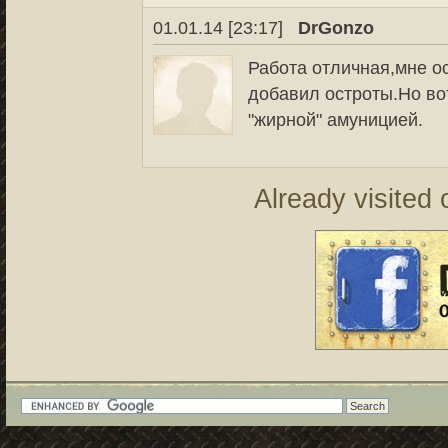
01.01.14 [23:17]
DrGonzo
Работа отличная,мне о
добавил остроты.Но во
"жирной" амуницией.
Already visited