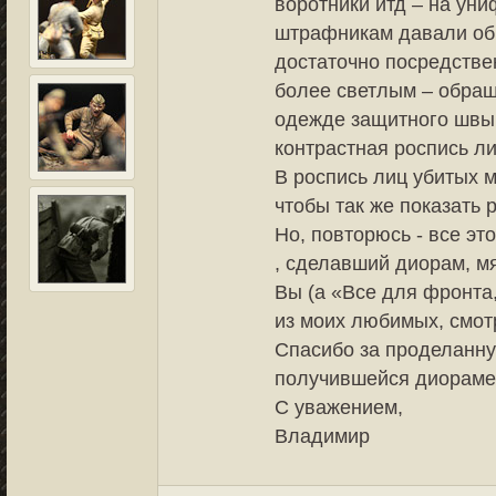
воротники итд – на ун
штрафникам давали обм
достаточно посредстве
более светлым – обращ
одежде защитного швы 
контрастная роспись ли
В роспись лиц убитых 
чтобы так же показать 
Но, повторюсь - все эт
, сделавший диорам, мя
Вы (а «Все для фронта,
из моих любимых, смотр
Спасибо за проделанну
получившейся диораме
С уважением,
Владимир