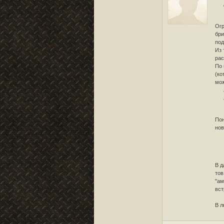
Огр
бри
под
Из 
рас
По 
(ко
мож
Пон
нов
В д
тов
"ам
вст
В л