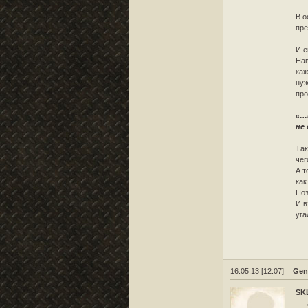
В о
пре
И 
Нав
каж
нуж
про
«…
не
Так
чег
А т
как
Поз
И в
уга
16.05.13 [12:07]
Gen
SK