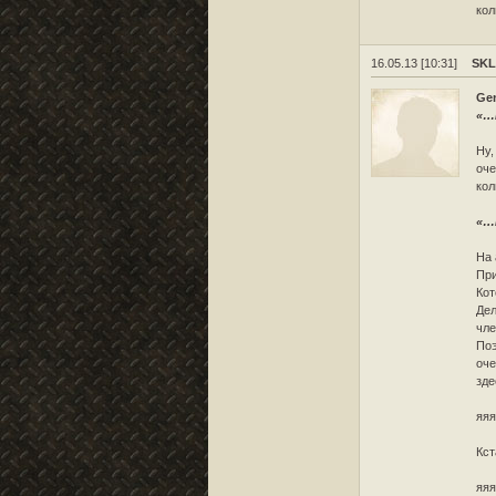
кол
16.05.13 [10:31]
SK
Ge
«…
Ну,
оче
кол
«…
На 
При
Кот
Дел
чле
Поэ
оче
зде
яяя
Кст
яяя