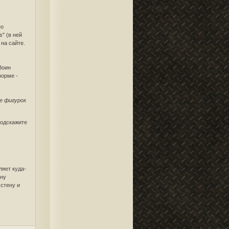
по
s" (в ней
на сайте.
,
Воин
форме -
ке фигурок
подскажите
ляет куда-
ину
 стену и