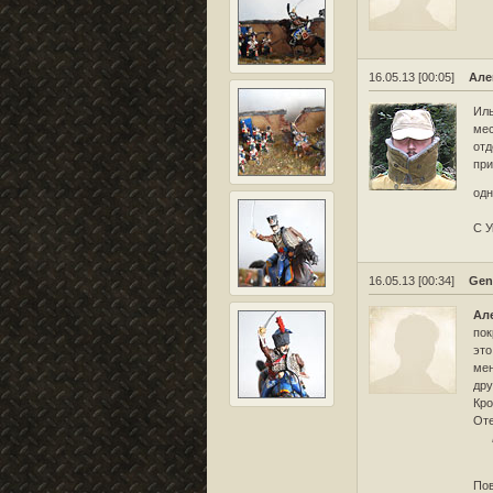
16.05.13 [00:05]
Але
Иль
мес
отд
при
одн
С У
16.05.13 [00:34]
Gen
Ал
пок
это
мен
дру
Кро
Оте
Пов