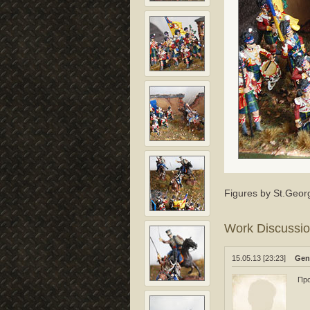
Figures by St.Georg
Work Discussi
15.05.13 [23:23]
Gen
Про