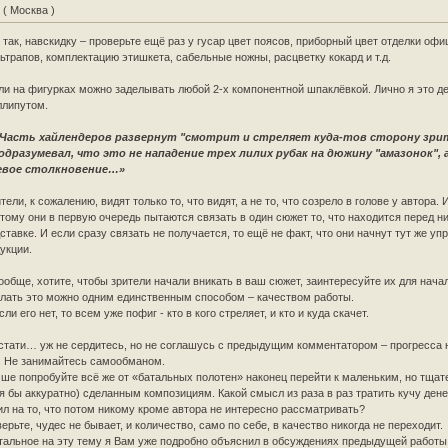
L
( Москва )
 так, навскидку – проверьте ещё раз у гусар цвет поясов, приборный цвет отделки оф
ьтрапов, комплектацию этишкета, сабельные ножны, расцветку кокард и т.д.
и на фигурках можно заделывать любой 2-х компонентной шпаклёвкой. Лично я это д
ллипутом.
Часть хайлендеров развернут "смотрит и стреляет куда-тов сторону зрит
подразумевал, что это не нападение трех лилих рубак на дюжину "амазонок", 
евое столкновение…»
тели, к сожалению, видят только то, что видят, а не то, что созрело в голове у автора.
тому они в первую очередь пытаются связать в один сюжет то, что находится перед н
ставке. И если сразу связать не получается, то ещё не факт, что они начнут тут же уп
укции.
ообще, хотите, чтобы зрители начали вникать в ваш сюжет, заинтересуйте их для начал
лать это можно одним единственным способом – качеством работы.
сли его нет, то всем уже пофиг - кто в кого стреляет, и кто и куда скачет.
стати… уж не сердитесь, но не соглашусь с предыдущим комментатором – прогресса 
. Не занимайтесь самообманом.
ше попробуйте всё же от «батальных полотен» наконец перейти к маленьким, но тщат
я бы аккуратно) сделанным композициям. Какой смысл из раза в раз тратить кучу дене
ил на то, что потом никому кроме автора не интересно рассматривать?
ерьте, чудес не бывает, и количество, само по себе, в качество никогда не переходит.
тальное на эту тему я Вам уже подробно объяснил в обсуждениях предыдущей работы