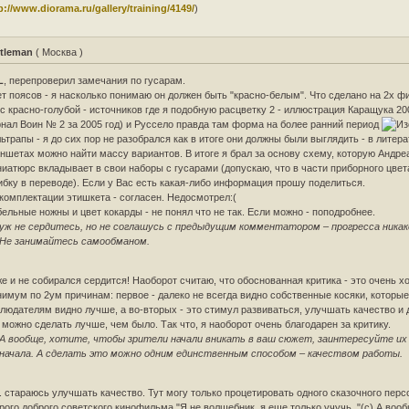
p://www.diorama.ru/gallery/training/4149/
)
tleman
( Москва )
L
, перепроверил замечания по гусарам.
т поясов - я насколько понимаю он должен быть "красно-белым". Что сделано на 2х фи
с красно-голубой - источников где я подобную расцветку 2 - иллюстрация Каращука 20
нал Воин № 2 за 2005 год) и Руссело правда там форма на более ранний период
ьтрапы - я до сих пор не разобрался как в итоге они должны были выглядить - в литера
ншетах можно найти массу вариантов. В итоге я брал за основу схему, которую Андре
иатюрс вкладывает в свои наборы с гусарами (допускаю, что в части приборного цвет
бку в переводе). Если у Вас есть какая-либо информация прошу поделиться.
комплектации этишкета - согласен. Недосмотрел:(
ельные ножны и цвет кокарды - не понял что не так. Если можно - поподробнее.
уж не сердитесь, но не соглашусь с предыдущим комментатором – прогресса никак
Не занимайтесь самообманом.
е и не собирался сердится! Наоборот считаю, что обоснованная критика - это очень х
имум по 2ум причинам: первое - далеко не всегда видно собственные косяки, которы
людателям видно лучше, а во-вторых - это стимул развиваться, улучшать качество и
 можно сделать лучше, чем было. Так что, я наоборот очень благодарен за критику.
А вообще, хотите, чтобы зрители начали вникать в ваш сюжет, заинтересуйте их
начала. А сделать это можно одним единственным способом – качеством работы.
. стараюсь улучшать качество. Тут могу только процетировать одного сказочного перс
рого доброго советского кинофильма "Я не волшебник, я еще только учучь.."(с) А воо