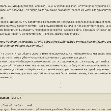
стальном эти фигурки для новичков – очень хороший выбор. Сочетание низкой цены и
красного рельефа (что видно даже при такой покраске), делает их удачным приобрете
ещё…
ерное, стоило бы эту работу всё же разбить на несколько небольших виньеток, и поп
дую фигурку довести до ума – как в художественном плане, так и в историческом. И н
но торопиться выставлять подобное в основную Галерею сайта. В разделе "Учебка" з
ще будет понять её присутствие, и писать адекватные отзывы.
Мне просто не хочется иметь огромное количество отдельных фигурок, с
 связанных общим сюжетом…»
 и в этом случае общего сюжета тоже не получилось. На подставке пока мы видим име
о вы попытались уйти – «огромное количество отдельных фигурок».
очнее толпа улыбающихся англичан смотрит и стреляет куда-то в сторону зрителей, в 
 с другой стороны к ним подскакало несколько гусар, и сбоку от них начали гарцевать.
вольте подсказать: «общий сюжет» - это не только расположение на одной подставке.
заимосвязь между всеми персонажами должна быть реально видна, а не гипотетическ
дываться.
tleman
( Москва )
L
, Спасибо за Ваш отзыв!
гусарах 2-го полка можно с удивлением увидеть большое количество каких-то стр