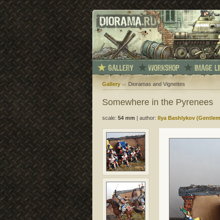
Gallery
Dioramas and Vignettes
Somewhere in the Pyrenees
scale:
54 mm
|
author:
Ilya Bashlykov (Gentle