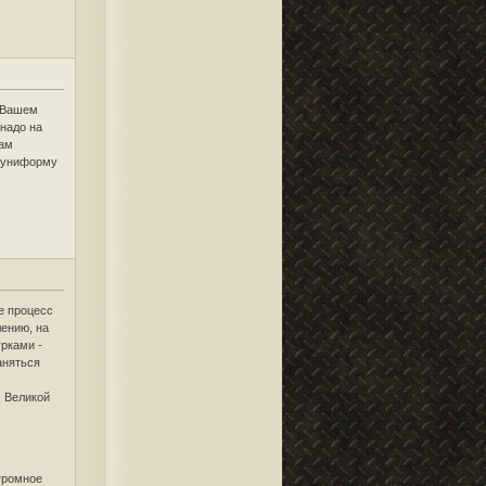
а Вашем
 надо на
Вам
в униформу
пе процесс
лению, на
урками -
аняться
, Великой
огромное