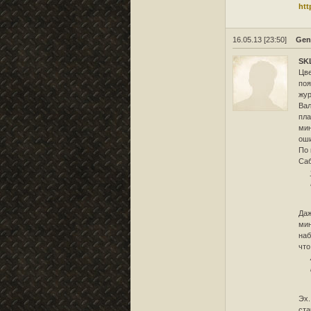
htt
16.05.13 [23:50]
Gen
SK
Цве
поя
жур
Вал
пла
мин
оши
По 
Саб
Даж
мин
наб
что
Эх.
ста