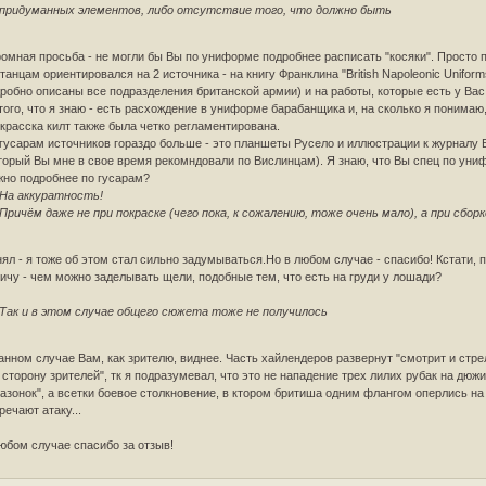
придуманных элементов, либо отсутствие того, что должно быть
омная просьба - не могли бы Вы по униформе подробнее расписать "косяки". Просто 
танцам ориентировался на 2 источника - на книгу Франклина "British Napoleonic Uniform
робно описаны все подразделения британской армии) и на работы, которые есть у Вас 
того, что я знаю - есть расхождение в униформе барабанщика и, на сколько я понимаю
красска килт также была четко регламентирована.
гусарам источников гораздо больше - это планшеты Русело и иллюстрации к журналу 
торый Вы мне в свое время рекомндовали по Вислинцам). Я знаю, что Вы спец по уни
но подробнее по гусарам?
На аккуратность!
Причём даже не при покраске (чего пока, к сожалению, тоже очень мало), а при сбор
ял - я тоже об этом стал сильно задумываться.Но в любом случае - спасибо! Кстати, 
ичу - чем можно заделывать щели, подобные тем, что есть на груди у лошади?
Так и в этом случае общего сюжета тоже не получилось
анном случае Вам, как зрителю, виднее. Часть хайлендеров развернут "смотрит и стре
 сторону зрителей", тк я подразумевал, что это не нападение трех лилих рубак на дюж
азонок", а всетки боевое столкновение, в ктором бритиша одним флангом оперлись на
речают атаку...
юбом случае спасибо за отзыв!