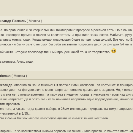
ксандр Паскаль
( Москва )
я, по сравнению с "инфернальными пикинерами" прогресс в росписи есть. Но я бы н
те некоторое время не гнался за количеством, а принялся за качество. Набивать руку
ельных миниатюрах. Когда каждая следующая будет лучше предыдущей. Вот честно 
знаюсь - я бы ни за что не смог бы себя заставить покрасить десяток фигурок 54 мм 
ой части. Это уже производственный процесс какой-то, а не творчество
.
важением, Александр.
tleman
( Москва )
ександр
, спасибо за Ваше мнение! От части с Вами согласен - от части нет. В принци
раски десятка фигурок лично меня напрягает, если их делать день за днем. Но, к сожа
 у меня нет столько времени... а пару раз в неделю посидеть несколько часов над фиг
я не напрягает. Да и опять же - если начинает напрягать одно подразделение, можно з
гим проектом.
ме того, а как же тогда красят наборы в 28мм или создают диорамы на тему, например
чественной в 1/35...
Но я бы на Вашем месте некоторое время не гнался за количеством
торюсь - я за количеством никоим образом не гонюсь. Мне просто не хочется иметь 