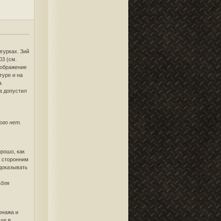
гурках. 3ий
03 (см.
туре и на
а
а допустил
ого нет.
орошо, как
е сторонним
 доказывать
 для
онажа и
бще в