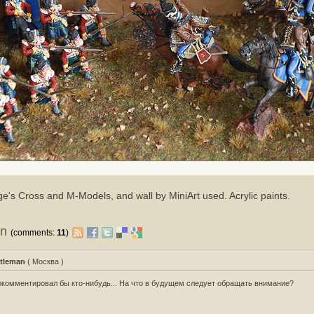
e's Cross and M-Models, and wall by MiniArt used. Acrylic paints.
on
(comments:
11
)
tleman
( Москва )
комментировал бы кто-нибудь... На что в будущем следует обращать внимание?