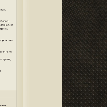
нием.
робовать
аверное, не
рителям
овершенно
нно то, от
то время,
и
анных