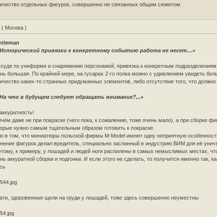
ичество отдельных фигурок, совершенно не связанных общим сюжетом.
L
( Москва )
ntleman
Исторической привязки к конкретному событию работа не несет…»
 судя по униформе и снаряжению персонажей, привязка к конкретным подразделениям
нь большая. По крайней мере, на гусарах 2-го полка можно с удивлением увидеть бо
ичество каких-то странных придуманных элементов, либо отсутствие того, что должно
На что в будущем следует обращать внимание?...»
аккуратность!
чём даже не при покраске (чего пока, к сожалению, тоже очень мало), а при сборке фи
орые нужно самым тщательным образом готовить к покраске.
о в том, что миниатюры польской фирмы M-Model имеют одну неприятную особенност
нение фигурок делал вредитель, специально засланный в индустрию ВИМ для её унич
тому, к примеру, у лошадей и людей ноги распилены в самых немыслимых местах, чт
нь аккуратной сборки и подгонки. И если этого не сделать, то получится именно так, к
сь
544.jpg
ати, здоровенные щели на груди у лошадей, тоже здесь совершенно неуместны
54.jpg