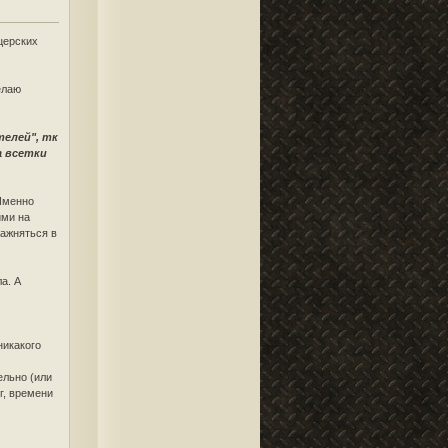
ицерских
елаю
елей", тк
а всетки
 Именно
ими на
ражняться в
а. А
никакого
ельно (или
г, времени