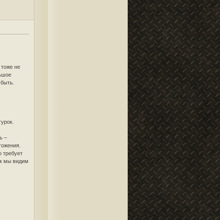
 тоже не
льшое
 быть.
гурок.
ь –
тожения.
о требует
ак мы видим