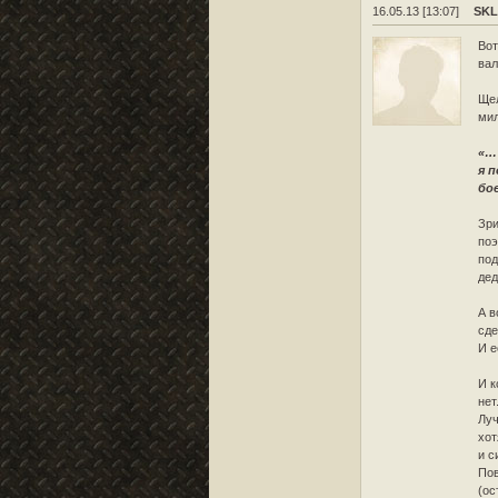
16.05.13 [13:07]
SK
Вот
вал
Щел
ми
«…
я 
бо
Зри
поэ
под
дед
А в
сде
И е
И к
нет
Луч
хот
и с
Пов
(ос