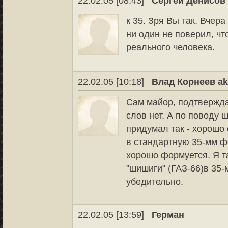
22.02.05 [08:43]
Сергей Денисов
к 35. Зря Вы так. Вчер
ни один не поверил, чт
реального человека.
22.02.05 [10:18]
Влад Корнеев ak
Сам майор, подтвержда
слов нет. А по поводу 
придумал так - хорошо 
в стандартную 35-мм фо
хорошо формуется. Я т
"шишиги" (ГАЗ-66)в 35
убедительно.
22.02.05 [13:59]
Герман