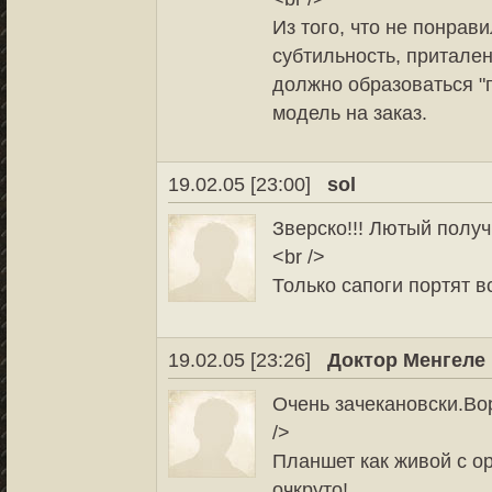
Из того, что не понрави
субтильность, притале
должно образоваться "п
модель на заказ.
19.02.05 [23:00]
sol
Зверско!!! Лютый получ
<br />
Только сапоги портят в
19.02.05 [23:26]
Доктор Менгеле
Очень зачекановски.Вор
/>
Планшет как живой с о
очкруто!