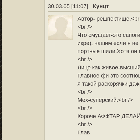
30.03.05 [11:07]
Кунцт
Автор- решпектище.<br
<br />
Что смущает-это сапог
икре), нашим если я не
портные шили.Хотя он м
<br />
Лицо как живое-высший
Главное фи это соотнош
я такой раскорячки даж
<br />
Мех-суперский.<br />
<br />
Короче АФФТАР ДЕЛАЙ И
<br />
Глав