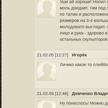
Уши ай хороши! Носил я
моль доедает, там под 
по талии и расположению
размеров на 3-4 юольш
молодовато выглядит, 
лицо и рука - здорово 
остальных скульпторов
21.02.05 [12:27]
Игорёк
Личико какое то плейбо
21.02.05 [12:46]
Демченко Влад
Ну понеслось! Можно д