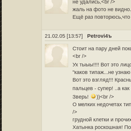
не удались,<br />
жаль на фото не видно.
Ещё раз повторюсь,что
21.02.05 [13:57]
Petrovi4ъ
Стоит на пару дней покин
<br />
Ух тыыы!!!! Вот это лиц
"каков типаж...не узнаю 
Вот это взгляд!!! Красн
пальцев - супер! ..а ка
Зверь!
))<br />
О мелких недочетах тип
/>
грудной клетки и прочих
Хатынка роскошная! Под