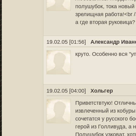
полушубок, тока новый 
зрелищная работа!<br 
а где вторая руковица?
19.02.05 [01:56]
Александр Иван
круто. Особенно вся "у
19.02.05 [04:00]
Хольгер
Приветствтую! Отличны
извлеченный из кобуры
сочетатся у русского б
герой из Голливуда, а н
Полушубок узковат, хоть