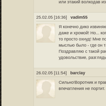
или этакий волкодав 
25.02.05 [16:36]
vadim55
Я конечно дико извиняю
даже и хромой! Но... ко
то просто охнуд! Мне по
мыслью было - где он т
Поздравляю с такой ра
удовольствие, разгляд
26.02.05 [11:54]
barclay
Сильно!Воротник и пра
впечатления не портит.