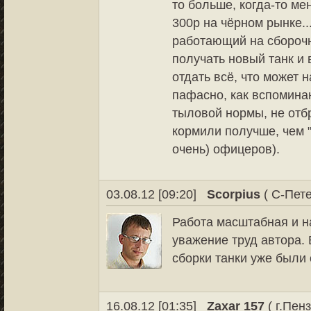
то больше, когда-то ме
300р на чёрном рынке..
работающий на сборочн
получать новый танк и
отдать всё, что может 
пафасно, как вспомина
тыловой нормы, не отбр
кормили получше, чем 
очень) офицеров).
03.08.12 [09:20]
Scorpius
( С-Пете
Работа масштабная и 
уважение труд автора. 
сборки танки уже были
16.08.12 [01:35]
Zaхar 157
( г.Пенз