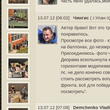
часть явно удалась,мои
13.07.12 [06:02]
Чингис
( г.Улан-У
Автор браво! Вот это т
понравилось.
Просмотре все фото - к
на баллонах, до незак
Присоединяюсь- фото ч
Диорама всколыхнула м
горизонтами моделизма
пс. не дело конечно со
стоить рассмотреть во
фронта, всё для победы!
посмотреть".
13.07.12 [07:08]
Demchenko Vladi