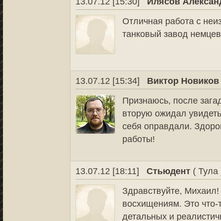
13.07.12 [15:30]
Илясов Алексан
Отличная работа с неи
танковый завод немцев
13.07.12 [15:34]
Виктор Новиков
Признаюсь, после загад
вторую ожидал увидеть
себя оправдали. Здоро
работы!
13.07.12 [18:11]
Стьюдент
( Тула 
Здравствуйте, Михаил!
восхищениям. Это что-
детальных и реалистич