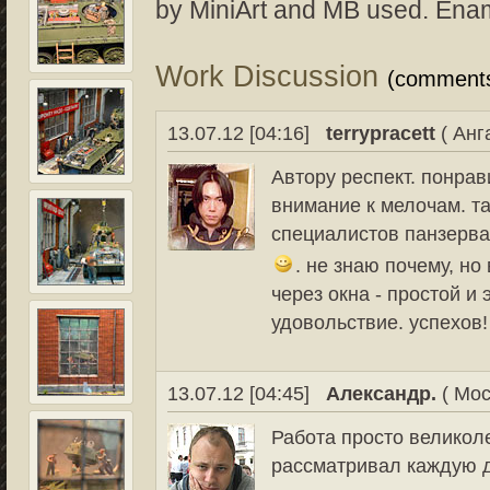
by MiniArt and MB used. Enam
Work Discussion
(comment
13.07.12 [04:16]
terrypracett
( Анг
Автору респект. понра
внимание к мелочам. та
специалистов панзерва
. не знаю почему, но
через окна - простой и
удовольствие. успехов!
13.07.12 [04:45]
Александр.
( Мос
Работа просто великол
рассматривал каждую д