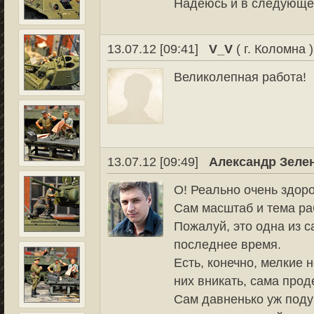
Надеюсь и в следующе
13.07.12 [09:41]
V_V
( г. Коломна )
Великолепная работа!
13.07.12 [09:49]
Александр Зеле
О! Реально очень здоро
Сам масштаб и тема ра
Пожалуй, это одна из 
последнее время.
Есть, конечно, мелкие н
них вникать, сама прод
Сам давненько уж поду