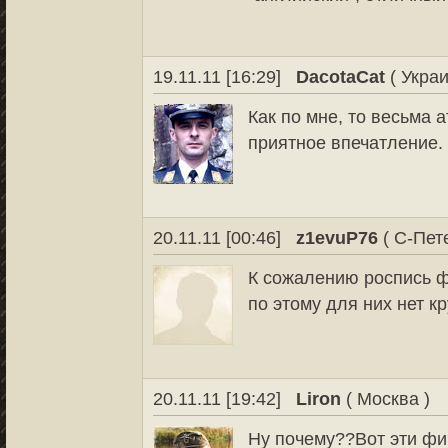
19.11.11 [16:29]
DacotaCat
( Украи
Как по мне, то весьма
приятное впечатление.
20.11.11 [00:46]
z1evuP76
( С-Пет
К сожалению роспись ф
по этому для них нет к
20.11.11 [19:42]
Liron
( Москва )
Ну почему??Вот эти фи