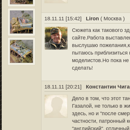
18.11.11 [15:42]
Liron
( Москва )
Сюжета как такового зд
сайте.Работа выставле
выслушаю пожелания,кр
пытаюсь приблизиться 
моделистов.Но пока не 
сделать!
18.11.11 [20:21]
Константин Чиг
Дело в том, что этот т
Газалой, не только в ж
здесь, но и "после сме
частности, патронный 
"английский", отличный 