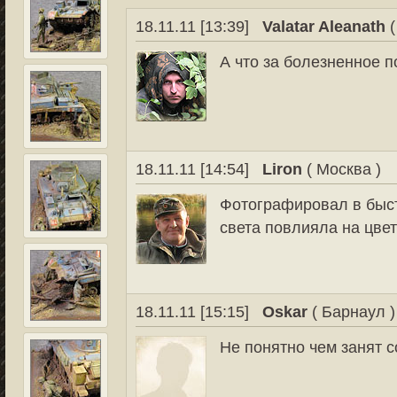
18.11.11 [13:39]
Valatar Aleanath
(
А что за болезненное п
18.11.11 [14:54]
Liron
( Москва )
Фотографировал в быс
света повлияла на цвет
18.11.11 [15:15]
Oskar
( Барнаул )
Не понятно чем занят с