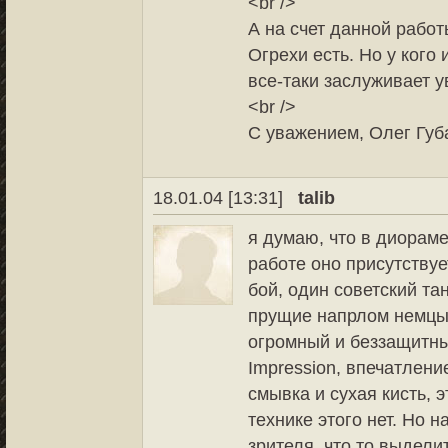
<br />
А на счет данной работ
Огрехи есть. Но у кого
все-таки заслуживает у
<br />
С уважением, Олег Губ
18.01.04 [13:31]
talib
я думаю, что в диорам
работе оно присутству
бой, один советский та
прущие напрлом немцы,
огромный и беззащитный
Impression, впечатлени
смывка и сухая кисть, 
технике этого нет. Но 
зрителя, что то выделит