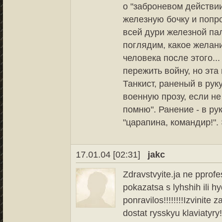
о "заброневом действии
железную бочку и попро
всей дури железной пал
поглядим, какое желан
человека после этого..
пережить войну, но эта
Танкист, раненый в руку
военную прозу, если не 
помню". Ранение - в рук
"царапина, командир!". 
17.01.04 [02:31]
jakc
Zdravstvyite.ja ne pprof
pokazatsa s lyhshih ili 
ponravilos!!!!!!!!Izvinite 
dostat rysskyu klaviatyry!!