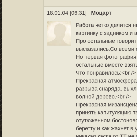
18.01.04 [06:31]
Моцарт
Работа четко делится 
картинку с задником и 
Про остальные говорить
высказались.Со всеми с
Но первая фотография
остальные вместе взяты
Что понравилось:<br />
Прекрасная атмосфера 
разрыва снаряда, выхл
волной дерево.<br />
Прекрасная мизансцена
принять капитуляцию та
отутюженном бостонов
беретту и как жахнет в
никакая каска от ТТ не 