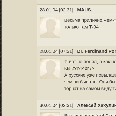
28.01.04 [02:31]
MAUS.
Весьма прилично.Чем-т
только там Т-34
28.01.04 [07:31]
Dr. Ferdinand Po
Я вот че понял, а как 
КВ-2?!?!<br />
А русские уже повылази
чем ни бывало. Они бы 
торчат на самом виду.Т
30.01.04 [02:31]
Алексей Хахулин
Все здравствуйте! Стр