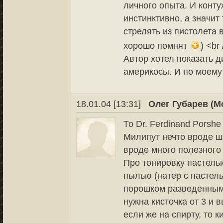
личного опыта. И конту
инстинктивно, а значит т
стрелять из пистолета 
хорошо помнят
) <br 
Автор хотел показать д
америкосы. И по моему 
18.01.04 [13:31]
Олег Губарев (М
То Dr. Ferdinand Porshe 
Милипут нечто вроде ш
вроде много полезного 
Про тонировку пастелью
пылью (натер с пастель
порошком разведенным 
нужна кисточка от 3 и 
если же на спирту, то 