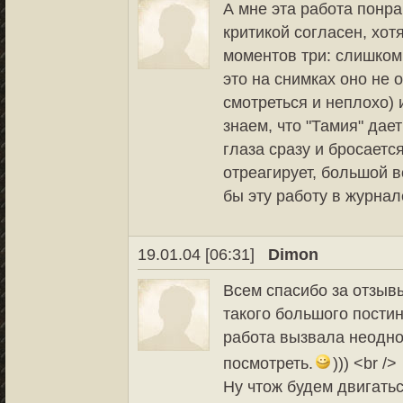
А мне эта работа понр
критикой согласен, хот
моментов три: слишком 
это на снимках оно не 
смотреться и неплохо) и
знаем, что "Тамия" дае
глаза сразу и бросаетс
отреагирует, большой 
бы эту работу в журнал
19.01.04 [06:31]
Dimon
Всем спасибо за отзывы
такого большого постин
работа вызвала неодно
посмотреть.
))) <br />
Ну чтож будем двигать