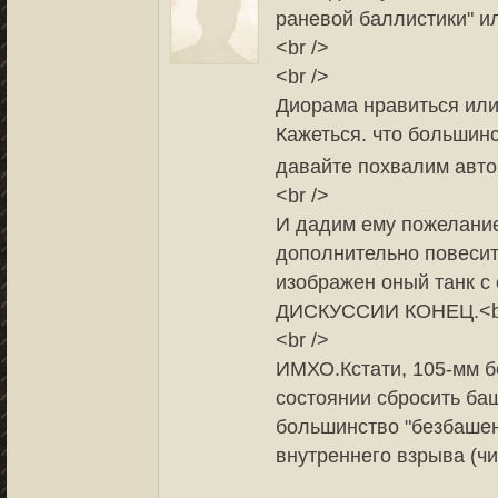
раневой баллистики" и
<br />
<br />
Диорама нравиться или 
Кажеться. что большинс
давайте похвалим авт
<br />
И дадим ему пожелание
дополнительно повеси
изображен оный танк 
ДИСКУССИИ КОНЕЦ.<br
<br />
ИМХО.Кстати, 105-мм бо
состоянии сбросить ба
большинство "безбашен
внутреннего взрыва (ч