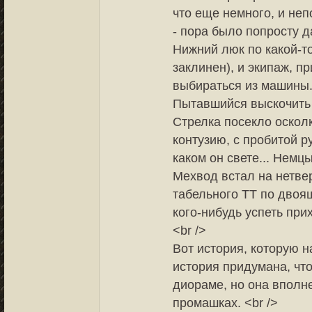
что еще немного, и не
- пора было попросту д
Нижний люк по какой-то
заклинен), и экипаж, п
выбираться из машины. 
Пытавшийся выскочить 
Стрелка посекло оско
контузию, с пробитой р
каком он свете... Немц
Мехвод встал на нетвер
табельного ТТ по двоя
кого-нибудь успеть прих
<br />
Вот история, которую н
история придумана, чт
диораме, но она вполне
промашках. <br />