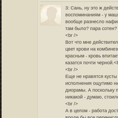
3: Сань, ну это ж дейс
воспоминаниям - у маш
вообще разнесло нафиг
там было? пара сотен? И
<br />
Вот что мне действител
цвет крови на комбинез
красным - кровь впита
казатся почти черной.<b
<br />
Еще не нравятся кусты
исполнения ощутимо н
диорамы. А поскольку 
никакой - думаю, стоило
<br />
А в целом - работа до
вроде бы все перечисли