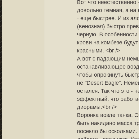
Вот что неестественно 
довольно темная, а на 
- еще быстрее. И из ал
(венозная) быстро пре
черную. В особенности 
крови на комбезе будут
красными. <br />
А вот с падающим немц
останавливающее возде
чтобы опрокинуть быст
не "Desert Eagle". Нем
остался. Так что это - 
эффектный, что работа
диорамы.<br />
Воронка возле танка. О
быть накидано масса тр
посекло бы осколками.