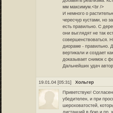
добавить реализма. Кст
мм максимум.<br />
И немного о растительн
чересчур кустами, но з
есть правильно. С дер
они выглядят не так ес
совершенствоваться. Но
диораме - правильно. 
вертикали и создает ка
доказывает снимок с ф
Дальнейших удач автор
19.01.04 [05:31]
Хольгер
Приветствую! Согласен
убедителен, и при прос
шероховатостей, которы
дистанций в бою и пр. 