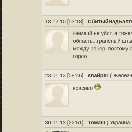
18.12.10 [03:18]
СбитыйНадБалт
Немецй не убит, а тяж
область...гранёный шты
между рёбер, поэтому с
горло
23.01.13 [08:46]
snaйper
( Железн
красиво
30.01.13 [22:51]
Томаш
( Украина.