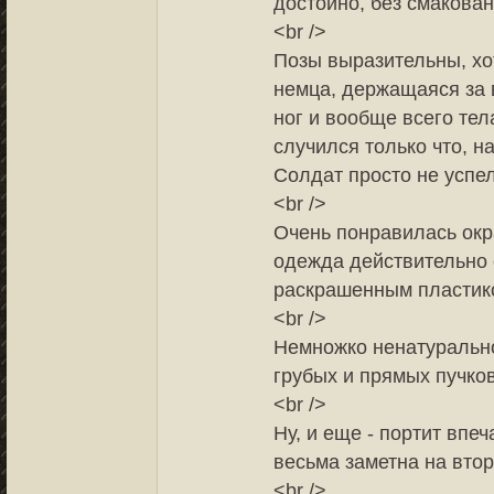
достойно, без смакован
<br />
Позы выразительны, хот
немца, держащаяся за 
ног и вообще всего тел
случился только что, н
Солдат просто не успел
<br />
Очень понравилась окра
одежда действительно 
раскрашенным пластико
<br />
Немножко ненатурально
грубых и прямых пучков
<br />
Ну, и еще - портит впе
весьма заметна на втор
<br />