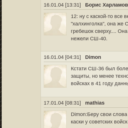
16.01.04 [13:31]
Борис Харламо
12: ну с каской-то все в
"халхинголка", она же 
гребешок сверху.... Он
нежели СШ-40.
16.01.04 [04:31]
Dimon
Кстати СШ-36 был боле
защиты, но менее техно
войсках в 41 году данн
17.01.04 [08:31]
mathias
Dimon:Беру свои слова 
каски у советских войск 