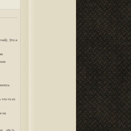
учей). Это и
же
енок
вилось
 что-то из
и на
....<br />