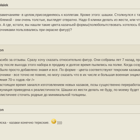
Valek
замечаниям- в целом,присоединяюсь к коллегам. Кроме этого: шашки. Столкнулся с т
блемой - они очень толстые, выглядят отвратно. Надо б клинки делать из жести, или чт
о. А где, кстати, вы нашли такие цвета казачьей формы(полюбопытствовать хотелось 
очниками пользовались при окраске фигур)?
on
сибо за отзывы. Сразу хочу сказать относительно фигур. Они собраны лет 7 назад, п
зу после выхода этого набора в продажу и долгое время пылились на полке. Когда соз
было просто добавлено знамя и все. По форме - цвета соответствуют текрским казака
очники - все точно не помню, но могу сказать что в их числе и большая военная энци
яния 70-х годов.<br />
астоящее время занался изготовлением новых казаков, позы существенно переработа
униция приведена к реалистичности. Шашки из жести делать не буду, по моему будет
листичнее сточить родные до минимальной толщины.
on
ска - казаки конечно теркские.
))))