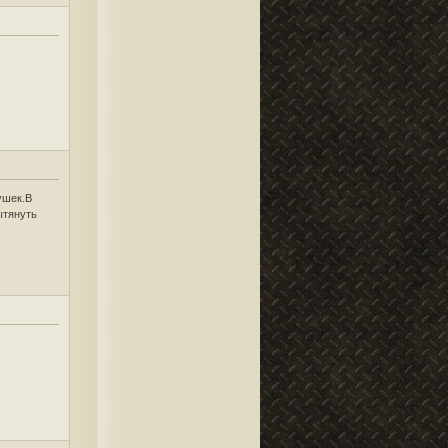
ушек.В
ытянуть