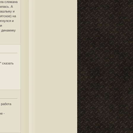
ыла сломана
илась. А
башлыку и
ятское) на
игнулся и
ля
т динамику
" сказать
а работа
е -