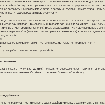
пная растительность выполнена просто роскошно, и ежели у автора есть доступ к ци
ере, то я был бы ему очень признателен за небольшой иллюстрированный рассказ о то
обное сотворить. На небольшом участке, с детальной съемкой каждого этапа. Траву 
листичности на диорамах увидишь редко.<br />
 />
 же до самих фигурок...то главным их недостатком являются, конечно, лошадиные хво
вы. Автор сам написал, что основным интересом для него был ландшафт - но ей-богу, 
чатление от мастерски выполненной травы смазывается... Ну и еще некоторые мелочи
аков, шнура на сабле (не помню, как он правильно называется) тоже просят сделать и
зящнее.<br />
 />
 и последнее замечание - знамя немного грубовато, какое-то "жестяное". <br />
 />
в целом работа замечательная. Браво!<br />
ис Харламов
 забыл сказать. Ручей Вам, Дмитрий, не нравится совершенно зря. Получился он очен
патичным и жизненным. Особенно с щетинным "камышом" на берегу.
ксандр Иванов
не не понравилось. Растительность сделана действительно, а сами фигурки... не понр