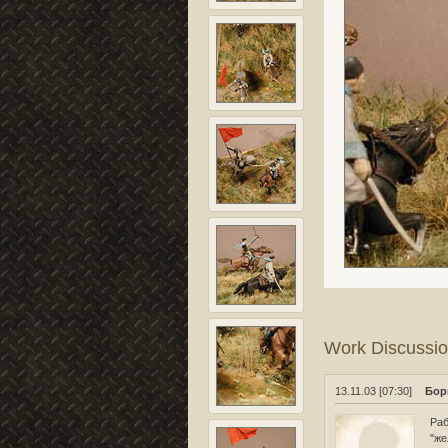
Work Discussi
13.11.03 [07:30]
Бор
Раб
"же