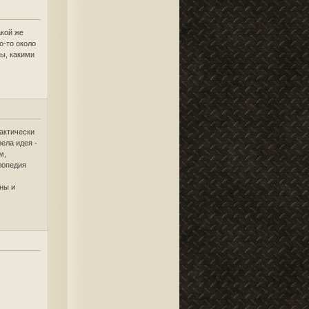
акой же
о-то около
бы, какими
рактически
рела идея -
м,
клопедия
ны и