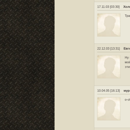
17.11.03 [03:30]
Хол
Тра
22.12.03 [13:31]
Евг
Ну 
моё
эти
10.04.05 [16:13]
мур
о-о