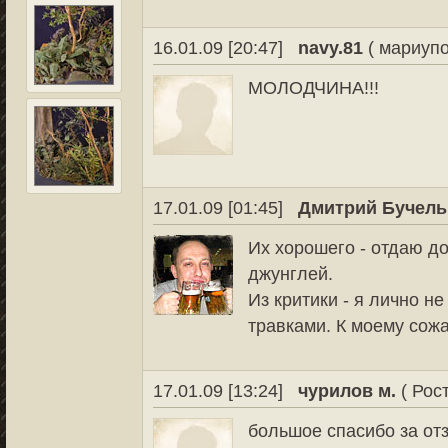
16.01.09 [20:47]
navy.81
( мариупо
МОЛОДЧИНА!!!
17.01.09 [01:45]
Дмитрий Бучель
Их хорошего - отдаю д
джунглей.
Из критики - я лично н
травками. К моему сож
17.01.09 [13:24]
чурилов м.
( Рос
большое спасибо за отз