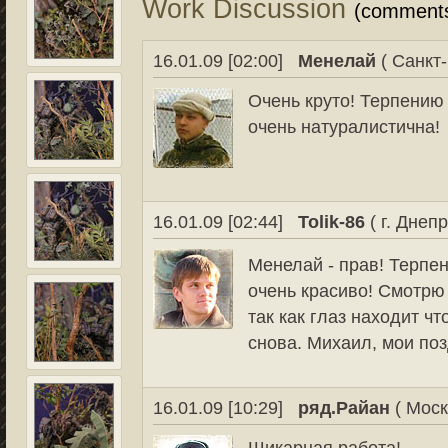
Work Discussion
(comment
16.01.09 [02:00]
Менелай
( Санкт-
Очень круто! Терпению
очень натуралистична!
16.01.09 [02:44]
Tolik-86
( г. Днеп
Менелай - прав! Терпен
очень красиво! Смотрю
так как глаз находит чт
снова. Михаил, мои по
16.01.09 [10:29]
ряд.Райан
( Моск