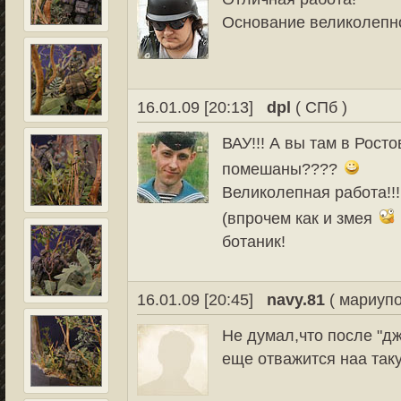
Основание великолепн
16.01.09 [20:13]
dpl
( СПб )
ВАУ!!! А вы там в Рост
помешаны????
Великолепная работа!!!
(впрочем как и змея
ботаник!
16.01.09 [20:45]
navy.81
( мариупо
Не думал,что после "д
еще отважится наа та