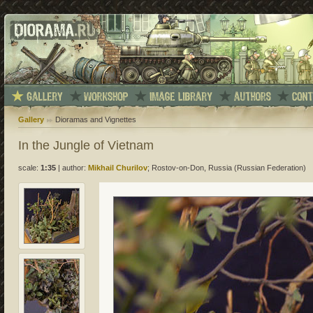
Gallery
Dioramas and Vignettes
In the Jungle of Vietnam
scale:
1:35
|
author:
Mikhail Churilov
; Rostov-on-Don, Russia (Russian Federation)