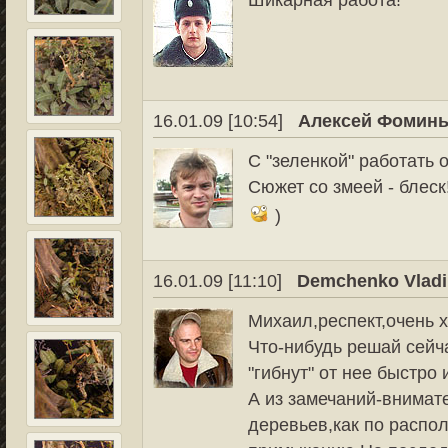
Шикарная работа!
16.01.09 [10:54]
Алексей Фомин
С "зеленкой" работать 
Сюжет со змеей - блеск!
)
16.01.09 [11:10]
Demchenko Vladi
Михаил,респект,очень 
Что-нибудь решай сейч
"гибнут" от нее быстро
А из замечаний-внимат
деревьев,как по распол