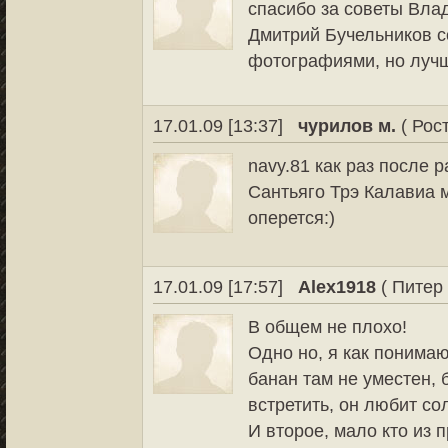
спасибо за советы Вла
Дмитрий Бучельников с
фотографиями, но лучш
17.01.09 [13:37]
чурилов м.
( Рос
navy.81 как раз после 
Сантьяго Трэ Калавиа м
оперется:)
17.01.09 [17:57]
Alex1918
( Питер 
В общем не плохо!
Одно но, я как понимаю
банан там не уместен, 
встретить, он любит сол
И второе, мало кто из 