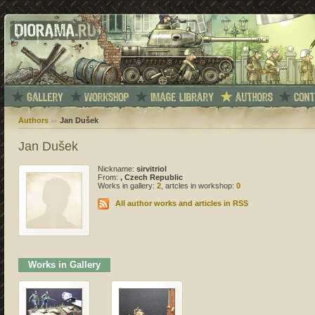
Authors
Jan Dušek
Jan Dušek
Nickname:
sirvitriol
From:
, Czech Republic
Works in gallery:
2
, artcles in workshop:
0
All author works and articles in RSS
Works in Gallery